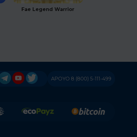
Fae Legend Warrior
APOYO
8 (800) 5-111-499