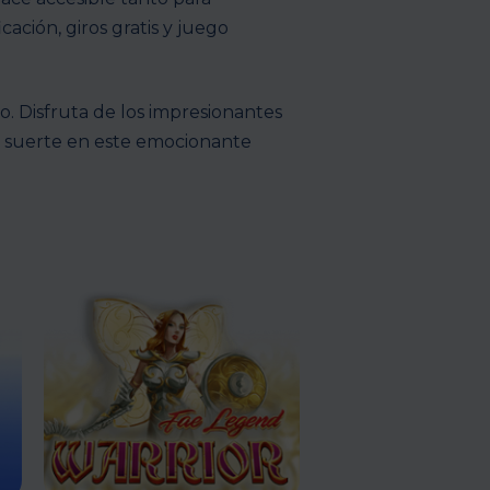
ción, giros gratis y juego
. Disfruta de los impresionantes
tu suerte en este emocionante