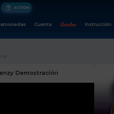
ACTION
Mostbet
Aviator
gamonedas
Cuenta
Instrucción
u
Tragamonedas
k
Cuenta
Aviator
k
t
Instrucción
enzy
l
Espejo
android
n
renzy Demostración
iOS
r
PC
o
Primo
u
r