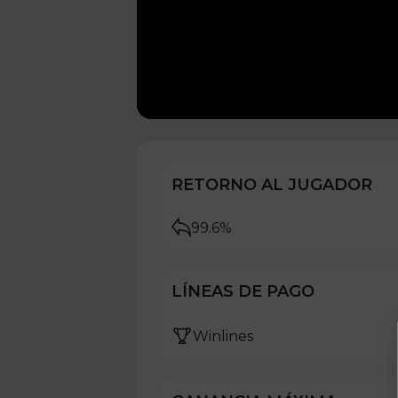
RETORNO AL JUGADOR
99.6%
LÍNEAS DE PAGO
Winlines