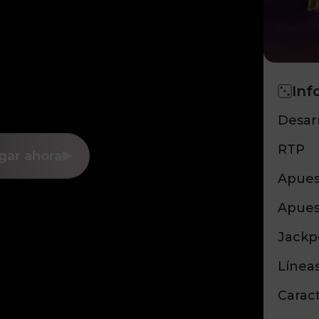
s
r
Inf
Desar
RTP
gar ahora
Apues
Apues
Jackp
Línea
Caract