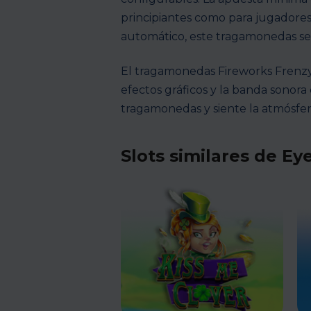
principiantes como para jugadores
automático, este tragamonedas se d
El tragamonedas Fireworks Frenzy 
efectos gráficos y la banda sonor
tragamonedas y siente la atmósfera 
Slots similares de Ey