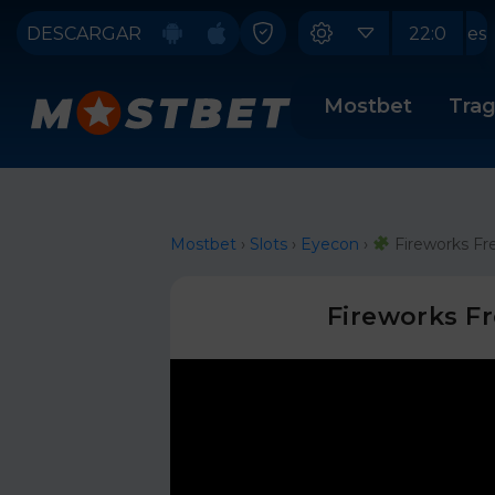
DESCARGAR
22:0
es
Mostbet
Tra
r
u
u
p
Mostbet
›
Slots
›
Eyecon
›
Fireworks Fr
p
b
Fireworks F
f
n
h
a