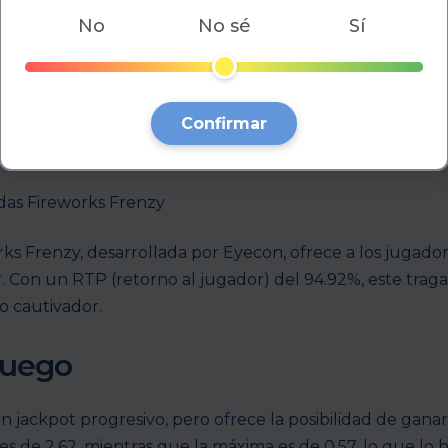
No
No sé
Sí
Confirmar
as Fireworks Frenzy
s Frenzy, desarrollada por Eyecon, ofrece a los jugad
. Con un RTP (retorno al jugador) del 94.92%, este tra
o cautivador.
 juego
jackpot progresivo, pero ofrece la posibilidad de ganar
s de 2.62, mientras que la máxima es de 0.57, lo que lo 