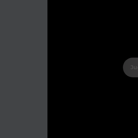
c
t
Ju