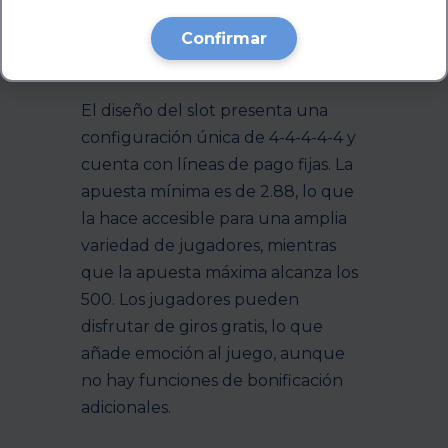
ofrece una experiencia
emocionante con un toque de
Confirmar
nostalgia.
El diseño del slot presenta una
configuración única de 4-4-4-4-4 y
cuenta con líneas de pago fijas. La
apuesta mínima es de 2.88, lo que
la hace accesible para una amplia
variedad de jugadores, mientras
que la apuesta máxima alcanza los
500. Los jugadores pueden
disfrutar de giros gratis, lo que
añade emoción al juego, aunque
no hay funciones de bonificación
adicionales.