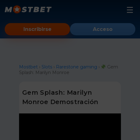
Mostbet
Inscribirse
Acceso
Tragamonedas
Cuenta
Aviator
Instrucción
Mostbet
›
Slots
›
Rarestone gaming
›
Gem
Splash: Marilyn Monroe
Espejo
android
Gem Splash: Marilyn
iOS
Monroe Demostración
PC
Primo