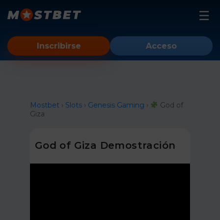
Mostbet
Inscribirse
Acceso
Tragamonedas
Cuenta
Aviator
Instrucción
Mostbet
›
Slots
›
Genesis Gaming
›
God of
Giza
Espejo
android
God of Giza Demostración
iOS
PC
Primo