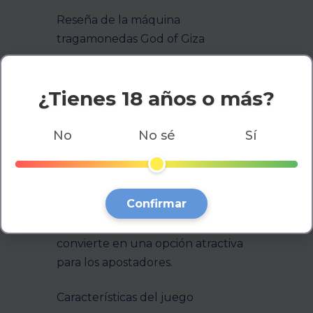
Reseña de la máquina
tragamonedas God of Giza
La máquina tragamonedas God of
Giza de Genesis Gaming transporta
¿Tienes 18 años o más?
a los jugadores al fascinante
mundo de la mitología egipcia,
No
No sé
Sí
ofreciendo una experiencia única y
altas probabilidades de ganar. Con
un RTP (retorno al jugador) del
Confirmar
98.27%, este slot promete
generosos pagos, lo que lo
convierte en una opción atractiva
para los apostadores.
Características del juego