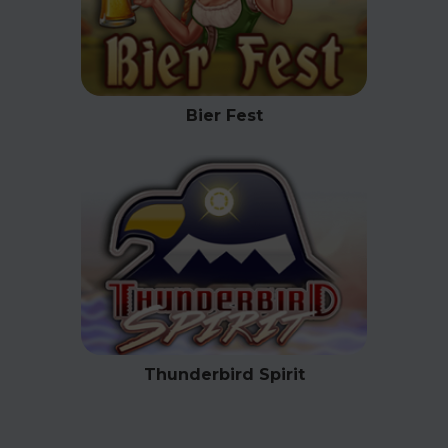
Bier Fest
Thunderbird Spirit