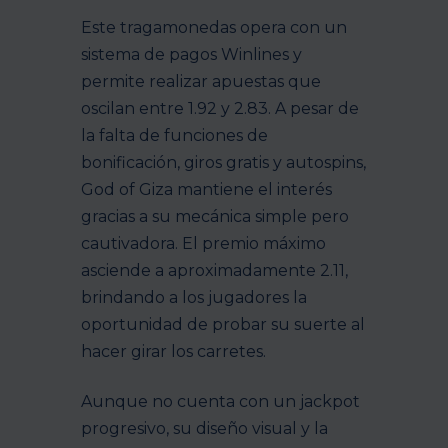
Este tragamonedas opera con un
sistema de pagos Winlines y
permite realizar apuestas que
oscilan entre 1.92 y 2.83. A pesar de
la falta de funciones de
bonificación, giros gratis y autospins,
God of Giza mantiene el interés
gracias a su mecánica simple pero
cautivadora. El premio máximo
asciende a aproximadamente 2.11,
brindando a los jugadores la
oportunidad de probar su suerte al
hacer girar los carretes.
Aunque no cuenta con un jackpot
progresivo, su diseño visual y la