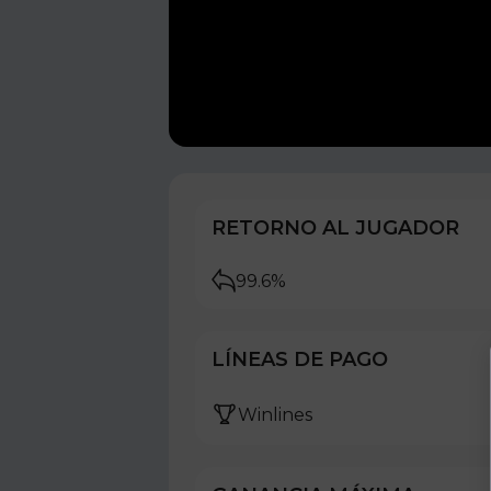
RETORNO AL JUGADOR
99.6%
LÍNEAS DE PAGO
Winlines