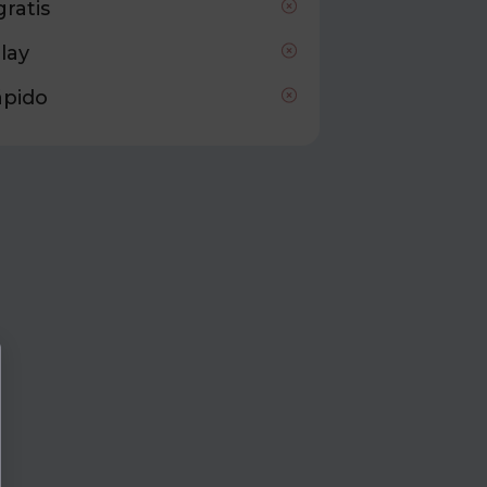
gratis
lay
ápido