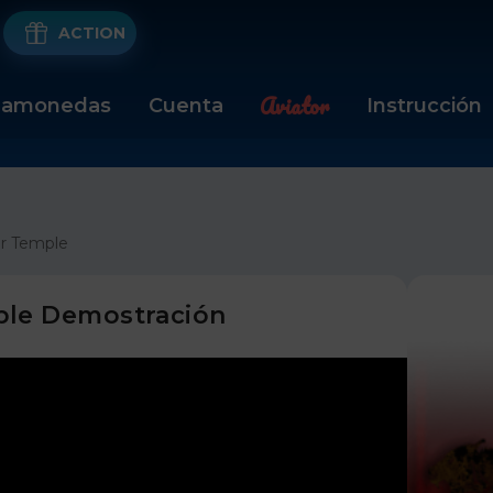
ACTION
Mostbet
Aviator
gamonedas
Cuenta
Instrucción
u
Tragamonedas
k
Cuenta
Aviator
k
t
Instrucción
r Temple
l
Espejo
android
n
ple Demostración
iOS
r
PC
o
Primo
u
r