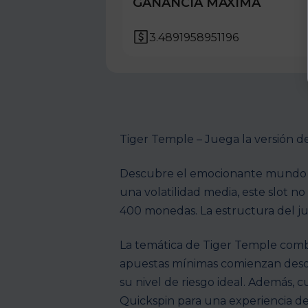
GANANCIA MÁXIMA
3.4891958951196
Tiger Temple – Juega la versión d
Descubre el emocionante mundo d
una volatilidad media, este slot n
400 monedas. La estructura del jue
La temática de Tiger Temple combin
apuestas mínimas comienzan desde 
su nivel de riesgo ideal. Además, 
Quickspin para una experiencia d