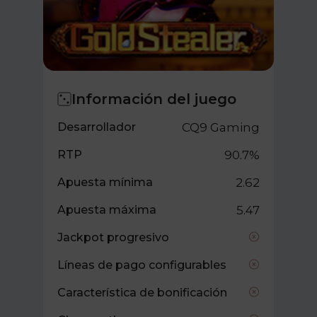
Información del juego
Desarrollador
CQ9 Gaming
RTP
90.7%
Apuesta mínima
2.62
Apuesta máxima
5.47
Jackpot progresivo
Líneas de pago configurables
Característica de bonificación