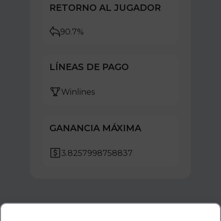
RETORNO AL JUGADOR
90.7%
LÍNEAS DE PAGO
Winlines
GANANCIA MÁXIMA
3.8257998758837