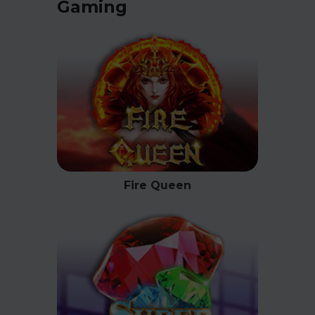
Gaming
Fire Queen