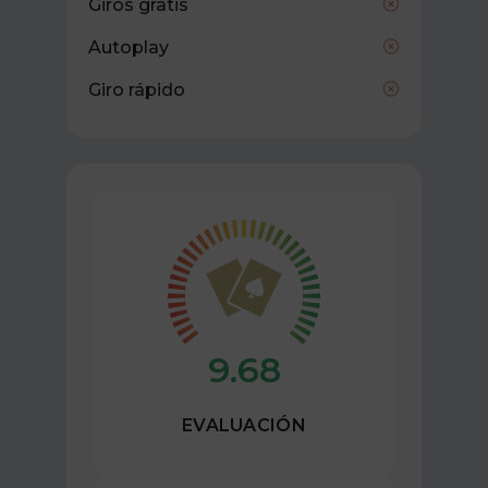
Giros gratis
Autoplay
Giro rápido
9.68
EVALUACIÓN