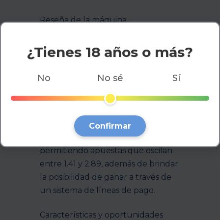
Reseña de la máquina
tragamonedas Golden Touch
¿Tienes 18 años o más?
La máquina tragamonedas Golden
Touch, desarrollada por Gamomat,
No
No sé
Sí
ofrece a los jugadores una
experiencia única con un
impresionante RTP del 98.54%.
Este tragamonedas se destaca por
Confirmar
su simplicidad y facilidad de uso,
permitiendo apuestas que oscilan
entre 1.41 y 2.89, además de brindar
la posibilidad de ganar a través de
un sistema de líneas de pago.
Características y oportunidades