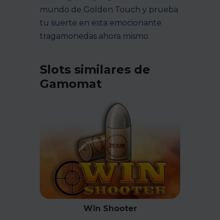
mundo de Golden Touch y prueba
tu suerte en esta emocionante
tragamonedas ahora mismo.
Slots similares de
Gamomat
Win Shooter