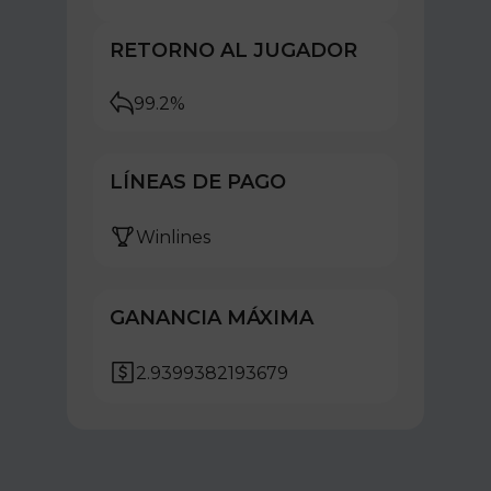
RETORNO AL JUGADOR
99.2%
LÍNEAS DE PAGO
Winlines
GANANCIA MÁXIMA
2.9399382193679