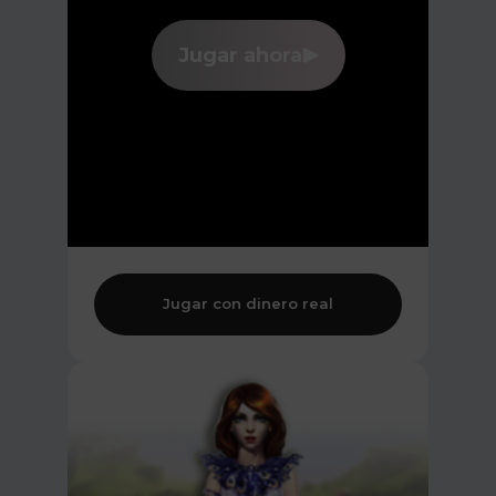
Jugar ahora
Jugar con dinero real