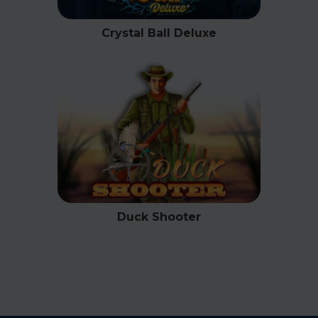
Crystal Ball Deluxe
Duck Shooter