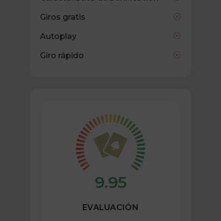
Giros gratis
Autoplay
Giro rápido
9.95
EVALUACIÓN