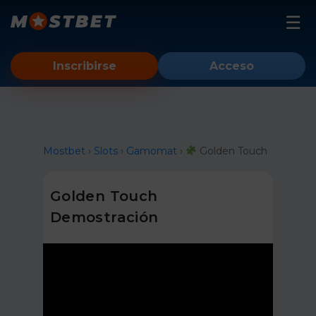
Mostbet
Inscribirse
Acceso
Tragamonedas
Cuenta
Aviator
Instrucción
Mostbet
›
Slots
›
Gamomat
›
Golden Touch
Espejo
android
Golden Touch
iOS
Demostración
PC
Primo