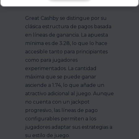
juego
Great Cashby se distingue por su
clásica estructura de pagos basada
en líneas de ganancia. La apuesta
mínima es de 3.28, lo que lo hace
accesible tanto para principiantes
como para jugadores
experimentados. La cantidad
máxima que se puede ganar
asciende a 1.74, lo que añade un
atractivo adicional al juego. Aunque
no cuenta con un jackpot
progresivo, las líneas de pago
configurables permiten a los
jugadores adaptar sus estrategias a
su estilo de juego.