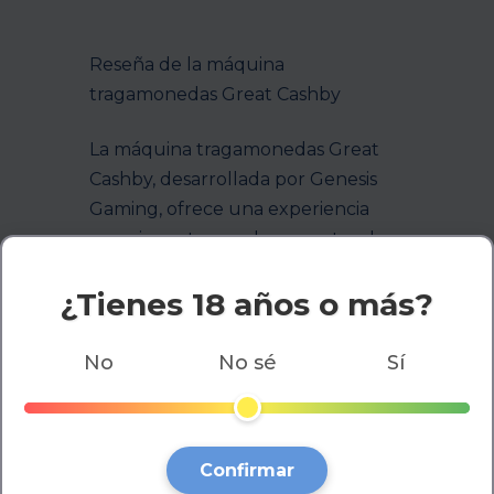
Reseña de la máquina
tragamonedas Great Cashby
La máquina tragamonedas Great
Cashby, desarrollada por Genesis
Gaming, ofrece una experiencia
emocionante para los amantes de
los slots. Con un RTP (retorno al
¿Tienes 18 años o más?
jugador) del 99.75%, este juego
atrae a aquellos que buscan
maximizar sus posibilidades de
No
No sé
Sí
ganar.
Características del
Confirmar