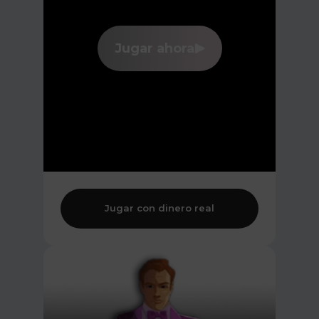
Jugar ahora
Jugar con dinero real