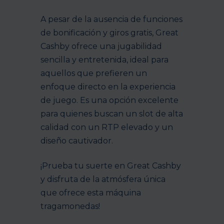
A pesar de la ausencia de funciones
de bonificación y giros gratis, Great
Cashby ofrece una jugabilidad
sencilla y entretenida, ideal para
aquellos que prefieren un
enfoque directo en la experiencia
de juego. Es una opción excelente
para quienes buscan un slot de alta
calidad con un RTP elevado y un
diseño cautivador.
¡Prueba tu suerte en Great Cashby
y disfruta de la atmósfera única
que ofrece esta máquina
tragamonedas!