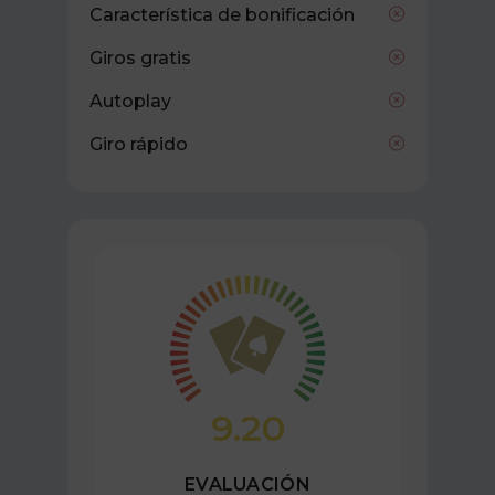
Característica de bonificación
Giros gratis
Autoplay
Giro rápido
9.20
EVALUACIÓN