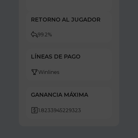
RETORNO AL JUGADOR
99.2%
LÍNEAS DE PAGO
Winlines
GANANCIA MÁXIMA
1.8233945229323