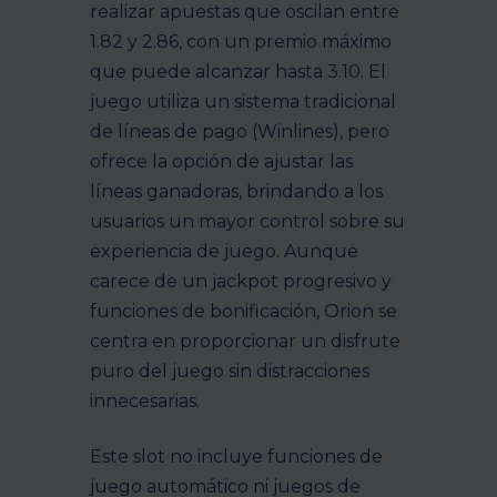
realizar apuestas que oscilan entre
1.82 y 2.86, con un premio máximo
que puede alcanzar hasta 3.10. El
juego utiliza un sistema tradicional
de líneas de pago (Winlines), pero
ofrece la opción de ajustar las
líneas ganadoras, brindando a los
usuarios un mayor control sobre su
experiencia de juego. Aunque
carece de un jackpot progresivo y
funciones de bonificación, Orion se
centra en proporcionar un disfrute
puro del juego sin distracciones
innecesarias.
Este slot no incluye funciones de
juego automático ni juegos de