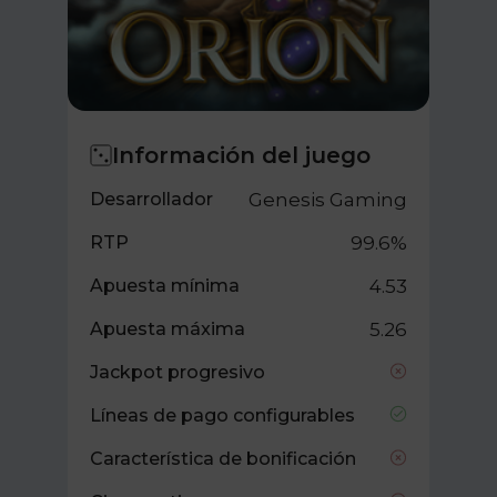
Información del juego
Desarrollador
Genesis Gaming
RTP
99.6%
Apuesta mínima
4.53
Apuesta máxima
5.26
Jackpot progresivo
Líneas de pago configurables
Característica de bonificación