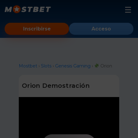
Mostbet
Inscribirse
Acceso
Tragamonedas
Cuenta
Aviator
Instrucción
Mostbet
›
Slots
›
Genesis Gaming
›
Orion
Espejo
android
Orion Demostración
iOS
PC
Primo