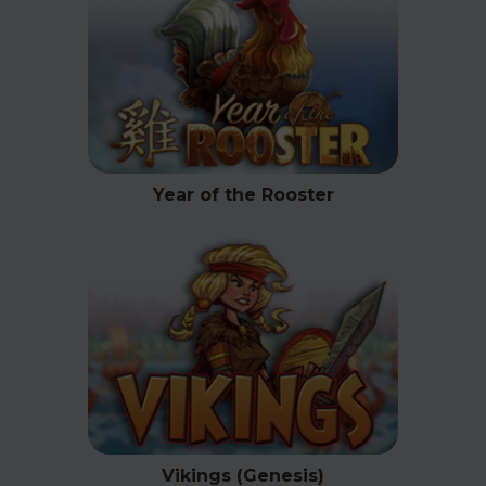
Year of the Rooster
Vikings (Genesis)