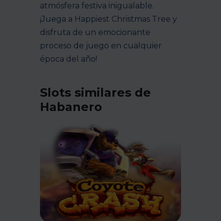
atmósfera festiva inigualable.
¡Juega a Happiest Christmas Tree y
disfruta de un emocionante
proceso de juego en cualquier
época del año!
Slots similares de
Habanero