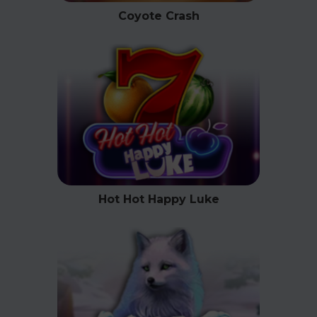
Coyote Crash
Hot Hot Happy Luke