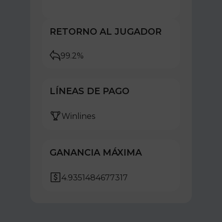
RETORNO AL JUGADOR
99.2%
LÍNEAS DE PAGO
Winlines
GANANCIA MÁXIMA
4.9351484677317