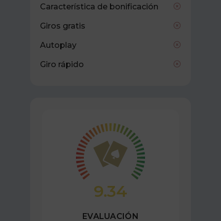
Característica de bonificación
Giros gratis
Autoplay
Giro rápido
9.34
EVALUACIÓN