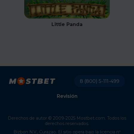
Little Panda
8 (800) 5-111-499
Revisión
Derechos de autor © 2009-2025 Mostbet.com. Todos los
derechos reservados.
Bizbon N.V., Curazao. El sitio opera bajo la licencia nº