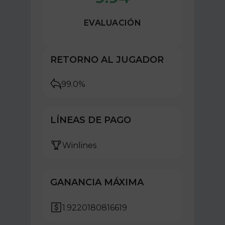
EVALUACIÓN
RETORNO AL JUGADOR
99.0%
LÍNEAS DE PAGO
Winlines
GANANCIA MÁXIMA
1.9220180816619