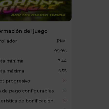
ormación del juego
rollador
Rival
99.9%
ta mínima
3.44
ta máxima
6.55
ot progresivo
s de pago configurables
erística de bonificación