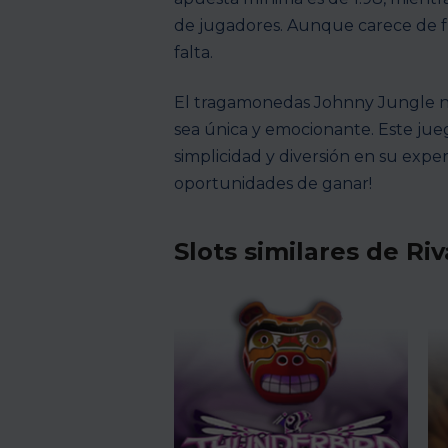
de jugadores. Aunque carece de fu
falta.
El tragamonedas Johnny Jungle no
sea única y emocionante. Este ju
simplicidad y diversión en su ex
oportunidades de ganar!
Slots similares de Riv