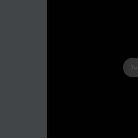
cs
tr
Ju