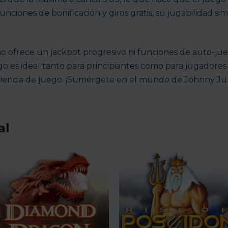
nciones de bonificación y giros gratis, su jugabilidad s
 ofrece un jackpot progresivo ni funciones de auto-jue
ego es ideal tanto para principiantes como para jugado
periencia de juego. ¡Sumérgete en el mundo de Johnny J
al