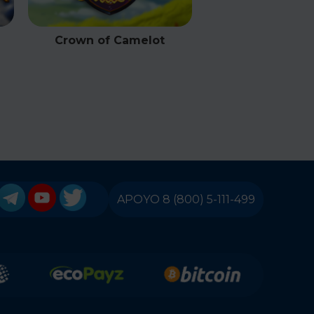
Crown of Camelot
APOYO
8 (800) 5-111-499