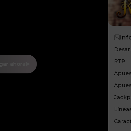
s
r
Inf
Desar
RTP
gar ahora
Apues
Apues
Jackp
Línea
Caract