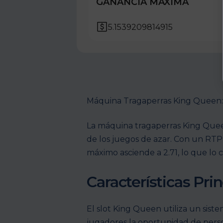
GANANCIA MÁXIMA
5.1539209814915
Máquina Tragaperras King Queen: 
La máquina tragaperras King Quee
de los juegos de azar. Con un RTP
máximo asciende a 2.71, lo que lo 
Características Pr
El slot King Queen utiliza un sist
jugadores la oportunidad de person