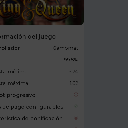
ormación del juego
rollador
Gamomat
99.8%
ta mínima
5.24
ta máxima
1.62
ot progresivo
s de pago configurables
erística de bonificación