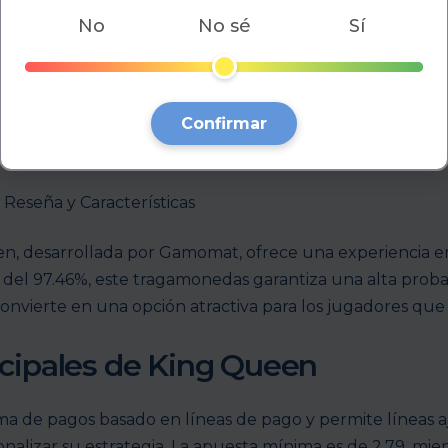
No
No sé
Sí
Confirmar
Reseña y Características
n, desarrollada por Gamomat, ofrece una experiencia em
 del 97.46%, este tragamonedas garantiza una alta proba
convierte en una opción atractiva para los jugadores qu
incipales de King Queen
ema de pagos basado en líneas de pago y permite líneas aj
alizar su estrategia. La apuesta mínima es de 2.79, mien