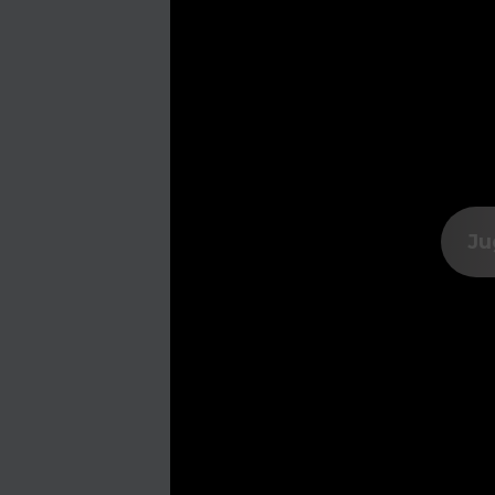
c
t
Ju