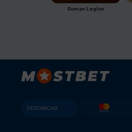
Roman Legion
DESCARGAR