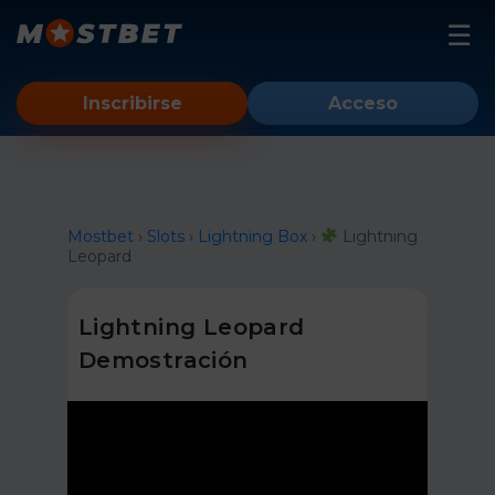
Mostbet
Inscribirse
Acceso
Tragamonedas
Cuenta
Aviator
Instrucción
Mostbet
›
Slots
›
Lightning Box
›
Lightning
Leopard
Espejo
android
Lightning Leopard
iOS
Demostración
PC
Primo