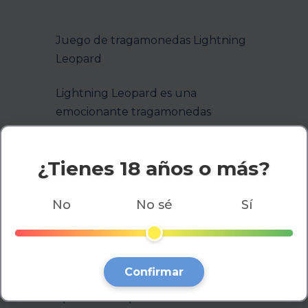
Juego de tragamonedas Lightning
Leopard
Lightning Leopard es una
emocionante tragamonedas
desarrollada por Lightning Box que
ofrece a los jugadores una
¿Tienes 18 años o más?
experiencia única con un alto
porcentaje de retorno al jugador
No
No sé
Sí
(RTP) del 97.72%. Este juego no
solo es atractivo por su diseño, sino
también por la posibilidad de ganar
un jackpot progresivo, lo que
Confirmar
convierte cada apuesta en una
oportunidad potencialmente