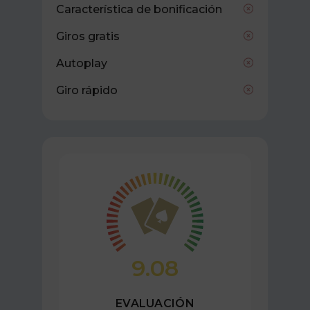
Característica de bonificación
Giros gratis
Autoplay
Giro rápido
9.08
EVALUACIÓN