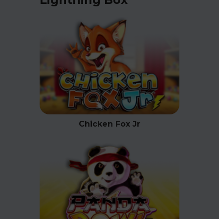
Chicken Fox Jr