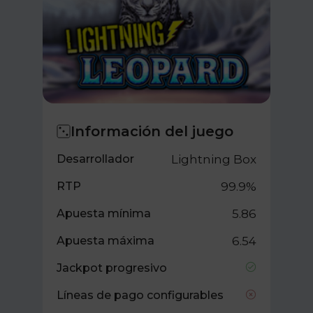
Información del juego
Desarrollador
Lightning Box
RTP
99.9%
Apuesta mínima
5.86
Apuesta máxima
6.54
Jackpot progresivo
Líneas de pago configurables