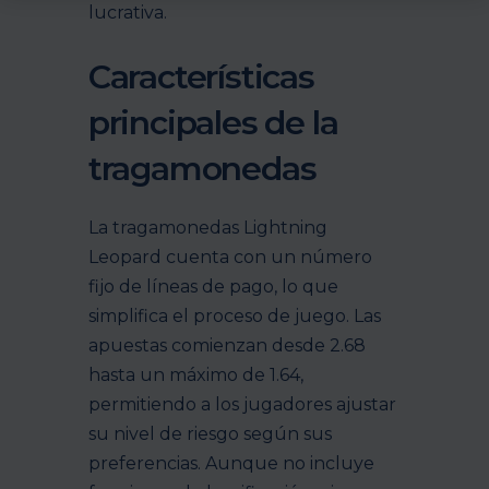
lucrativa.
Características
principales de la
tragamonedas
La tragamonedas Lightning
Leopard cuenta con un número
fijo de líneas de pago, lo que
simplifica el proceso de juego. Las
apuestas comienzan desde 2.68
hasta un máximo de 1.64,
permitiendo a los jugadores ajustar
su nivel de riesgo según sus
preferencias. Aunque no incluye