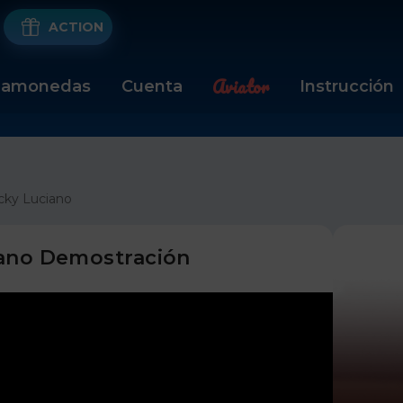
ACTION
Mostbet
Aviator
gamonedas
Cuenta
Instrucción
u
Tragamonedas
k
Cuenta
Aviator
k
t
Instrucción
ky Luciano
l
Espejo
android
n
ano Demostración
iOS
r
PC
o
Primo
u
r