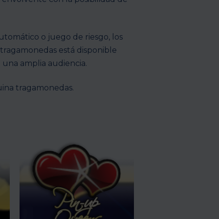
utomático o juego de riesgo, los
La tragamonedas está disponible
a una amplia audiencia.
uina tragamonedas.