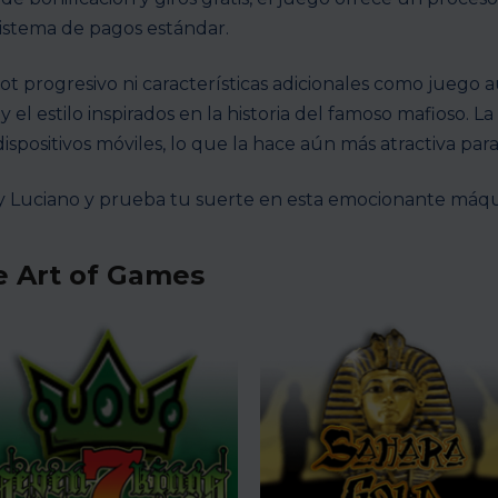
sistema de pagos estándar.
t progresivo ni características adicionales como juego a
 el estilo inspirados en la historia del famoso mafioso. 
positivos móviles, lo que la hace aún más atractiva par
Luciano y prueba tu suerte en esta emocionante máq
he Art of Games