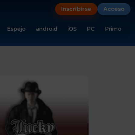
Inscribirse
Acceso
Espejo
android
iOS
PC
Primo