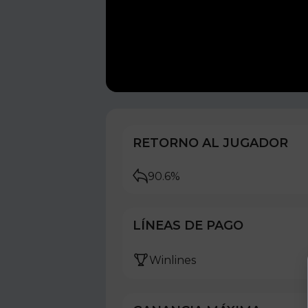
RETORNO AL JUGADOR
90.6%
LÍNEAS DE PAGO
Winlines