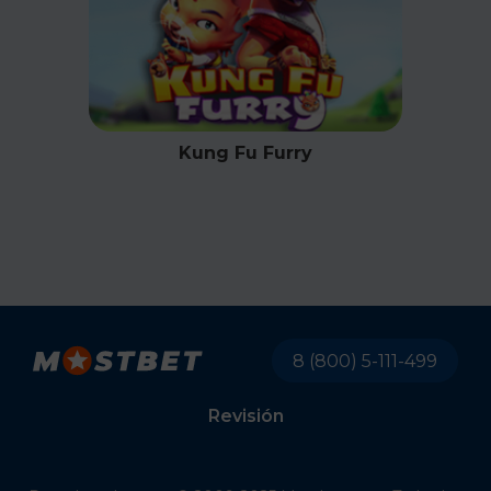
Kung Fu Furry
8 (800) 5-111-499
Revisión