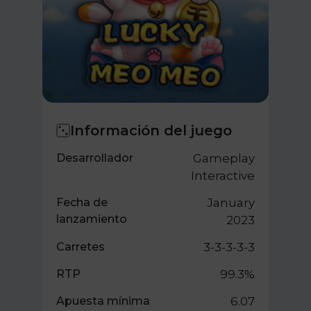
Información del juego
Desarrollador
Gameplay
Interactive
Fecha de
January
lanzamiento
2023
Carretes
3-3-3-3-3
RTP
99.3%
Apuesta mínima
6.07