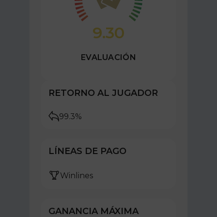
9.30
EVALUACIÓN
RETORNO AL JUGADOR
99.3%
LÍNEAS DE PAGO
Winlines
GANANCIA MÁXIMA