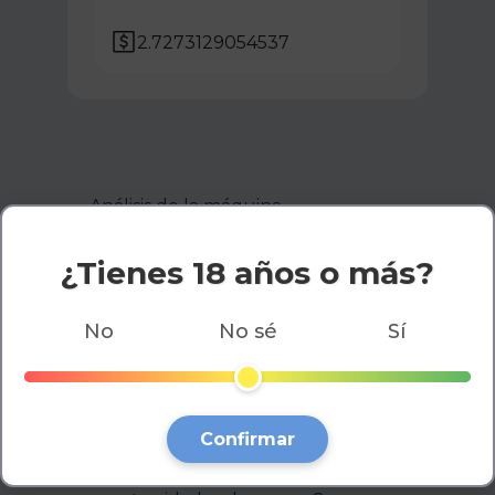
2.7273129054537
Análisis de la máquina
tragamonedas Lucky Meo Meo
¿Tienes 18 años o más?
Lucky Meo Meo es una
emocionante tragamonedas
No
No sé
Sí
desarrollada por Gameplay
Interactive, lanzada en enero de
2023. Con un alto retorno al
Confirmar
jugador (RTP) del 99.63%, este
juego ofrece generosas