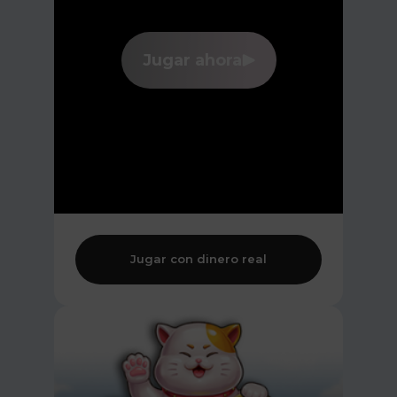
Jugar ahora
Jugar con dinero real