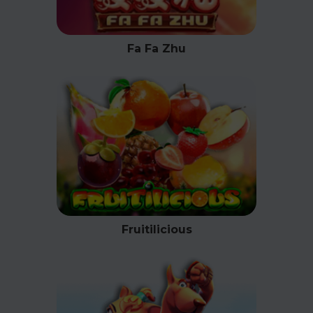
Fa Fa Zhu
Fruitilicious