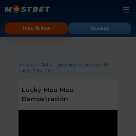
Mostbet
Inscribirse
Acceso
Tragamonedas
Cuenta
Aviator
Instrucción
Mostbet
›
Slots
›
Gameplay Interactive
›
Lucky Meo Meo
Espejo
android
Lucky Meo Meo
iOS
Demostración
PC
Primo