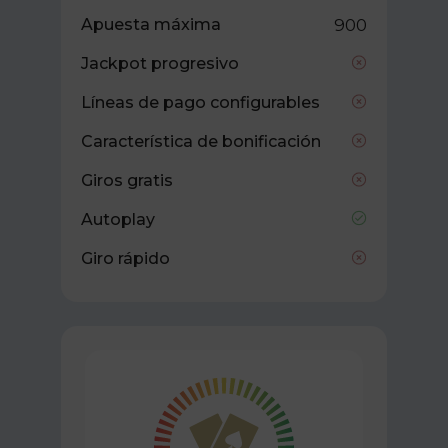
Apuesta máxima
900
Jackpot progresivo
Líneas de pago configurables
Característica de bonificación
Giros gratis
Autoplay
Giro rápido