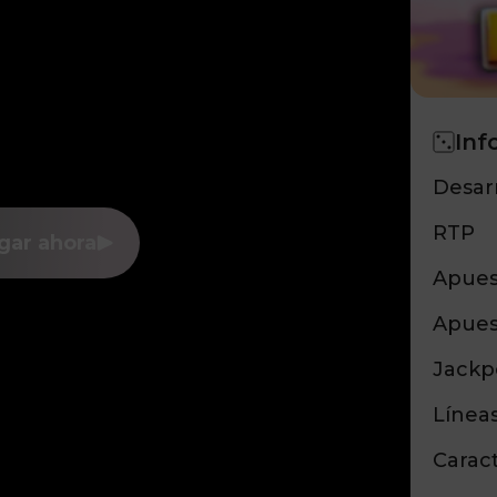
cs
tr
Inf
Desar
RTP
gar ahora
Apues
Apues
Jackp
Línea
Caract