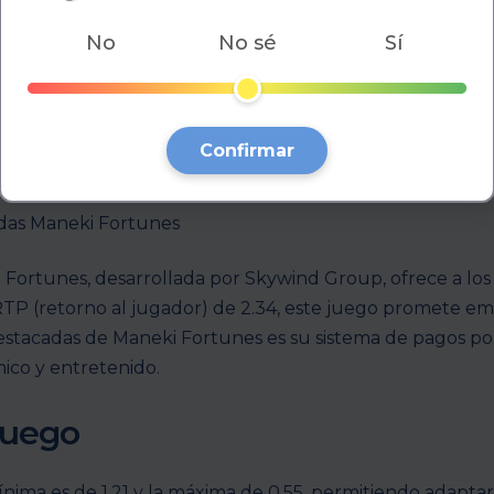
No
No sé
Sí
Confirmar
das Maneki Fortunes
ortunes, desarrollada por Skywind Group, ofrece a los
 RTP (retorno al jugador) de 2.34, este juego promete 
 destacadas de Maneki Fortunes es su sistema de pagos po
ico y entretenido.
 juego
nima es de 1.21 y la máxima de 0.55, permitiendo adapta