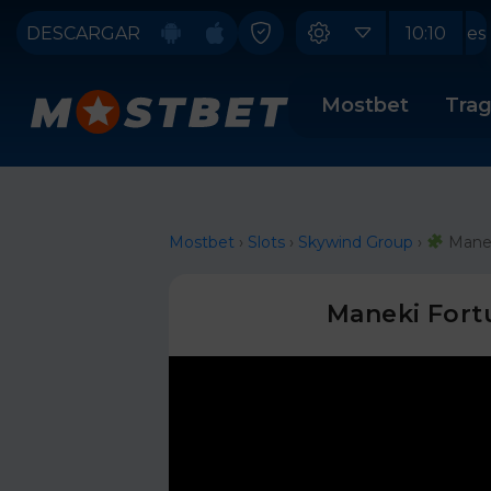
DESCARGAR
10:10
es
Mostbet
Tra
Mostbet
›
Slots
›
Skywind Group
›
Manek
Maneki Fort