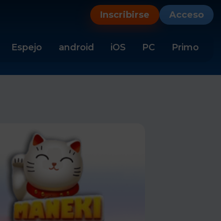
Inscribirse
Acceso
Espejo
android
iOS
PC
Primo