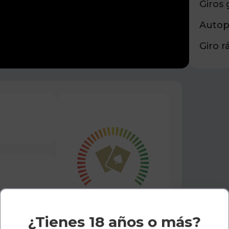
Giros 
Autop
Giro r
9.33
¿Tienes 18 años o más?
EVALUACIÓN