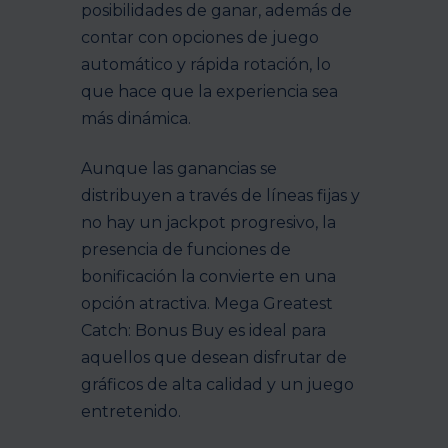
posibilidades de ganar, además de
contar con opciones de juego
automático y rápida rotación, lo
que hace que la experiencia sea
más dinámica.
Aunque las ganancias se
distribuyen a través de líneas fijas y
no hay un jackpot progresivo, la
presencia de funciones de
bonificación la convierte en una
opción atractiva. Mega Greatest
Catch: Bonus Buy es ideal para
aquellos que desean disfrutar de
gráficos de alta calidad y un juego
entretenido.