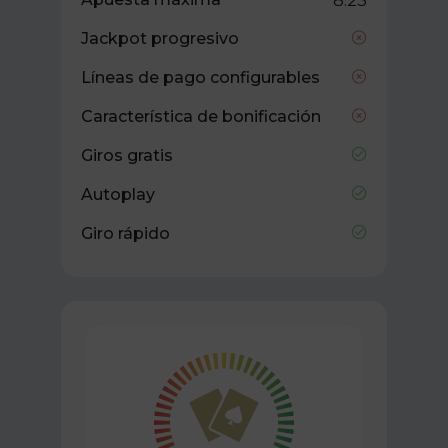
8.23
Jackpot progresivo
Líneas de pago configurables
Característica de bonificación
Giros gratis
Autoplay
Giro rápido