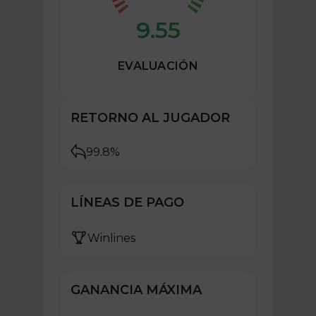
9.55
EVALUACIÓN
RETORNO AL JUGADOR
99.8%
LÍNEAS DE PAGO
Winlines
GANANCIA MÁXIMA