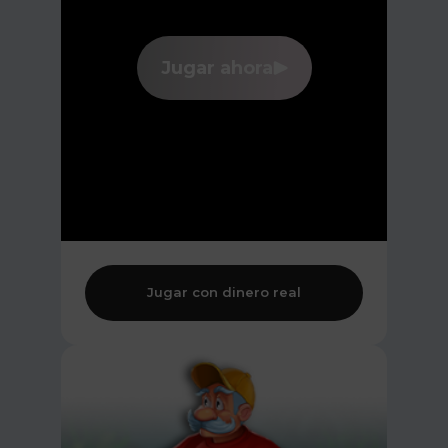
Jugar ahora
Jugar con dinero real