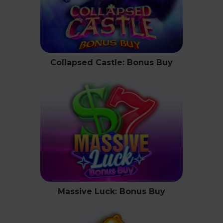
Collapsed Castle: Bonus Buy
Massive Luck: Bonus Buy