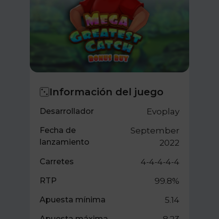
Información del juego
Desarrollador
Evoplay
Fecha de
September
lanzamiento
2022
Carretes
4-4-4-4-4
RTP
99.8%
Apuesta mínima
5.14
Apuesta máxima