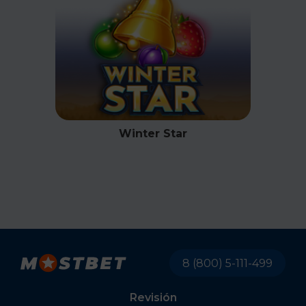
Winter Star
8 (800) 5-111-499
Revisión