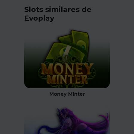
Slots similares de
Evoplay
Money Minter