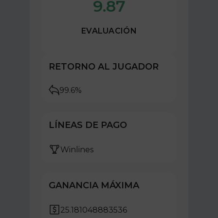
9.87
EVALUACIÓN
RETORNO AL JUGADOR
99.6%
LÍNEAS DE PAGO
Winlines
GANANCIA MÁXIMA
25.181048883536