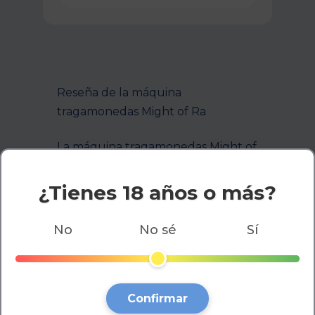
Reseña de la máquina
tragamonedas Might of Ra
La máquina tragamonedas Might of
Ra, creada por Pragmatic Play,
sumerge a los jugadores en el
¿Tienes 18 años o más?
fascinante mundo del antiguo
Egipto, repleto de símbolos
No
No sé
Sí
enigmáticos y un emocionante
proceso de juego. Desde su
lanzamiento en febrero de 2022,
Confirmar
este slot ha captado la atención de