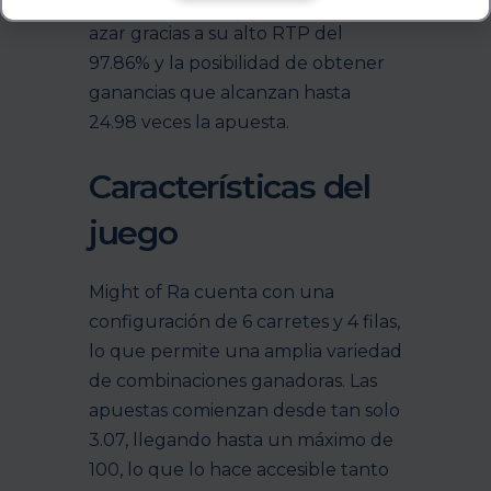
los entusiastas de los juegos de
azar gracias a su alto RTP del
97.86% y la posibilidad de obtener
ganancias que alcanzan hasta
24.98 veces la apuesta.
Características del
juego
Might of Ra cuenta con una
configuración de 6 carretes y 4 filas,
lo que permite una amplia variedad
de combinaciones ganadoras. Las
apuestas comienzan desde tan solo
3.07, llegando hasta un máximo de
100, lo que lo hace accesible tanto