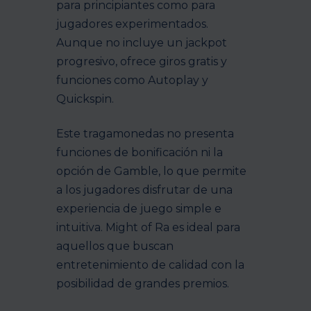
para principiantes como para
jugadores experimentados.
Aunque no incluye un jackpot
progresivo, ofrece giros gratis y
funciones como Autoplay y
Quickspin.
Este tragamonedas no presenta
funciones de bonificación ni la
opción de Gamble, lo que permite
a los jugadores disfrutar de una
experiencia de juego simple e
intuitiva. Might of Ra es ideal para
aquellos que buscan
entretenimiento de calidad con la
posibilidad de grandes premios.