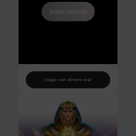
Jugar ahora
Jugar con dinero real