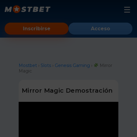
Mostbet
Inscribirse
Acceso
Tragamonedas
Cuenta
Aviator
Instrucción
Mostbet
›
Slots
›
Genesis Gaming
›
Mirror
Magic
Espejo
android
Mirror Magic Demostración
iOS
PC
Primo