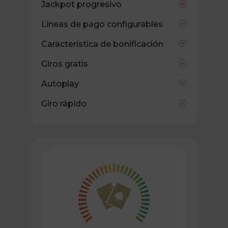
Jackpot progresivo
Líneas de pago configurables
Característica de bonificación
Giros gratis
Autoplay
Giro rápido