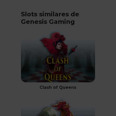
Slots similares de
Genesis Gaming
Clash of Queens