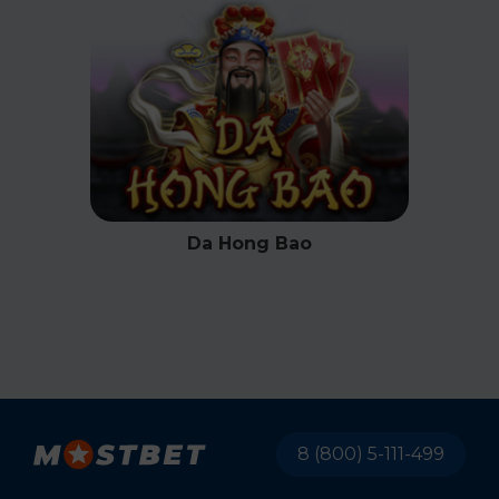
Da Hong Bao
8 (800) 5-111-499