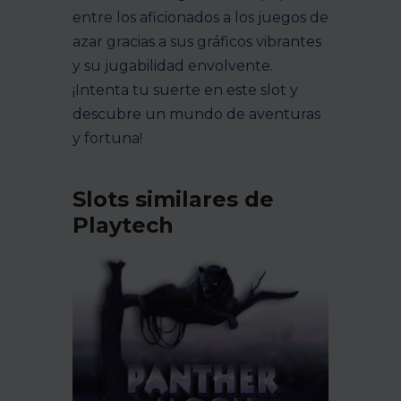
entre los aficionados a los juegos de
azar gracias a sus gráficos vibrantes
y su jugabilidad envolvente.
¡Intenta tu suerte en este slot y
descubre un mundo de aventuras
y fortuna!
Slots similares de
Playtech