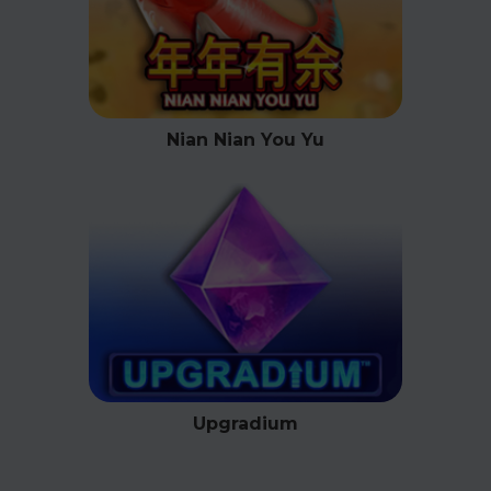
Nian Nian You Yu
Upgradium