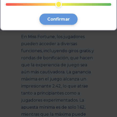
Características del
Confirmar
juego
En Miss Fortune, los jugadores
pueden acceder a diversas
funciones, incluyendo giros gratis y
rondas de bonificación, que hacen
que la experiencia de juego sea
aún más cautivadora. La ganancia
máxima en el juego alcanza un
impresionante 2.42, lo que atrae
tanto a principiantes como a
jugadores experimentados. La
apuesta mínima es de solo 1.62,
mientras que la máxima puede