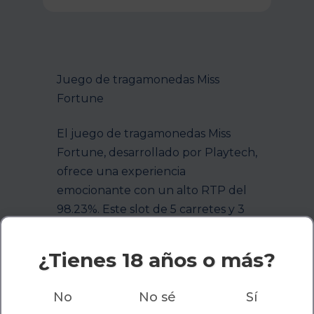
Juego de tragamonedas Miss
Fortune
El juego de tragamonedas Miss
Fortune, desarrollado por Playtech,
ofrece una experiencia
emocionante con un alto RTP del
98.23%. Este slot de 5 carretes y 3
filas permite a los jugadores
disfrutar no solo de la adrenalina
¿Tienes 18 años o más?
del juego clásico, sino también de
múltiples oportunidades de
No
No sé
Sí
bonificación.