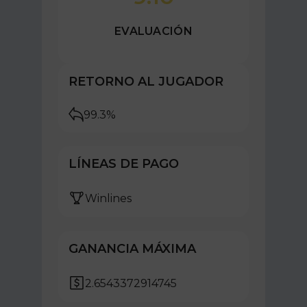
EVALUACIÓN
RETORNO AL JUGADOR
99.3%
LÍNEAS DE PAGO
Winlines
GANANCIA MÁXIMA
2.6543372914745