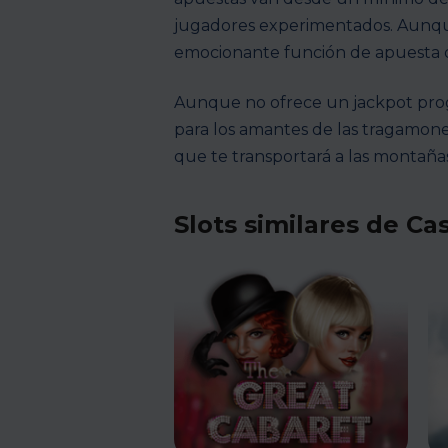
jugadores experimentados. Aunque 
emocionante función de apuesta q
Aunque no ofrece un jackpot progr
para los amantes de las tragamon
que te transportará a las montaña
Slots similares de C