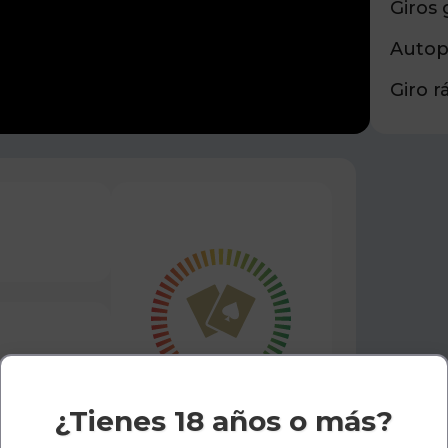
Giros 
Autop
Giro r
9.05
¿Tienes 18 años o más?
EVALUACIÓN