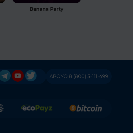
Banana Party
APOYO
8 (800) 5-111-499