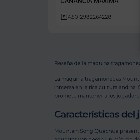
GANANCIA MÁXIMA
4.5012982264228
Reseña de la máquina tragamon
La máquina tragamonedas Mountai
inmersa en la rica cultura andina.
promete mantener a los jugadores
Características del
Mountain Song Quechua presenta lí
apuestas van desde un mínimo de 1