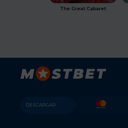
The Great Cabaret
DESCARGAR