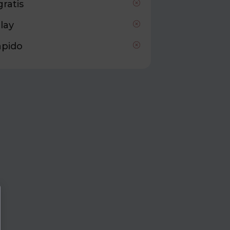
gratis
lay
ápido