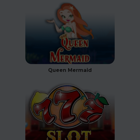
Queen Mermaid