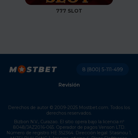
777 SLOT
8 (800) 5-111-499
Revisión
Derechos de autor © 2009-2025 Mostbet.com. Todos los
derechos reservados.
Bizbon N.V., Curazao. El sitio opera bajo la licencia nº
8048/JAZ2016-065. Operador de pagos Venson LTD.
Número de registro HE 352364. Dirección legal: Stasinou 1,