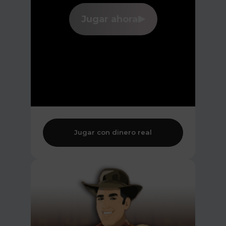
Jugar ahora
Jugar con dinero real