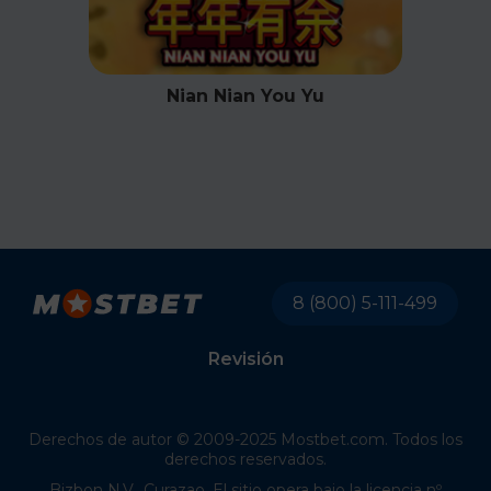
Nian Nian You Yu
8 (800) 5-111-499
Revisión
Derechos de autor © 2009-2025 Mostbet.com. Todos los
derechos reservados.
Bizbon N.V., Curazao. El sitio opera bajo la licencia nº