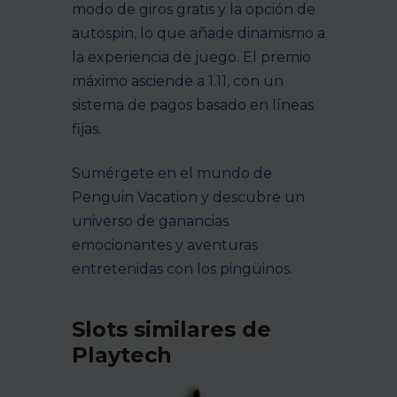
modo de giros gratis y la opción de
autospin, lo que añade dinamismo a
la experiencia de juego. El premio
máximo asciende a 1.11, con un
sistema de pagos basado en líneas
fijas.
Sumérgete en el mundo de
Penguin Vacation y descubre un
universo de ganancias
emocionantes y aventuras
entretenidas con los pingüinos.
Slots similares de
Playtech