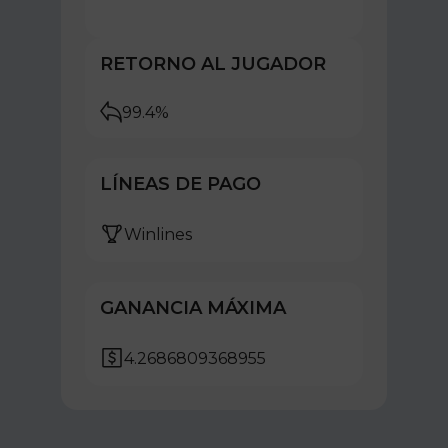
RETORNO AL JUGADOR
99.4%
LÍNEAS DE PAGO
Winlines
GANANCIA MÁXIMA
4.2686809368955