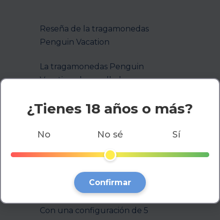
Reseña de la tragamonedas
Penguin Vacation
La tragamonedas Penguin
Vacation, desarrollada por
PlayPearls, ofrece una experiencia
¿Tienes 18 años o más?
lúdica fascinante en un mundo
lleno de pingüinos divertidos.
Desde su lanzamiento en enero de
No
No sé
Sí
2018, este juego ha capturado la
atención de los jugadores gracias a
su diseño vibrante y mecánicas de
Confirmar
juego intrigantes.
Con una configuración de 5