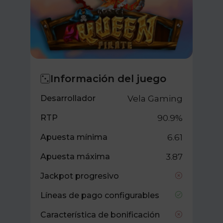
Información del juego
Desarrollador
Vela Gaming
RTP
90.9%
Apuesta mínima
6.61
Apuesta máxima
3.87
Jackpot progresivo
Líneas de pago configurables
Característica de bonificación