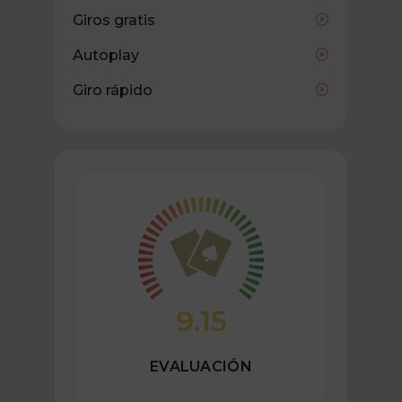
Giros gratis
Autoplay
Giro rápido
9.15
EVALUACIÓN