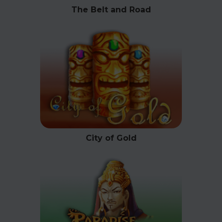
The Belt and Road
City of Gold