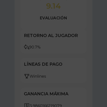
9.14
EVALUACIÓN
RETORNO AL JUGADOR
90.7%
LÍNEAS DE PAGO
Winlines
GANANCIA MÁXIMA
3.9860166219079