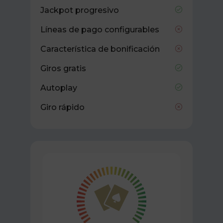
Jackpot progresivo
Líneas de pago configurables
Característica de bonificación
Giros gratis
Autoplay
Giro rápido