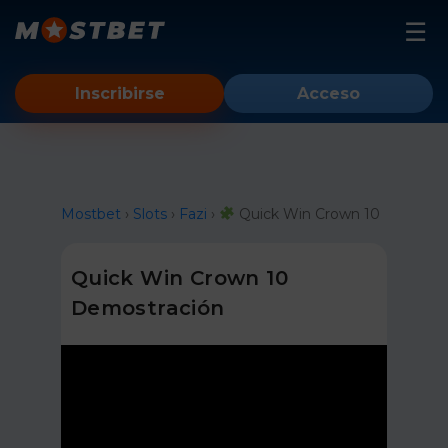
Mostbet
Inscribirse
Acceso
Tragamonedas
Cuenta
Aviator
Instrucción
Mostbet
›
Slots
›
Fazi
›
Quick Win Crown 10
Espejo
android
Quick Win Crown 10
iOS
Demostración
PC
Primo