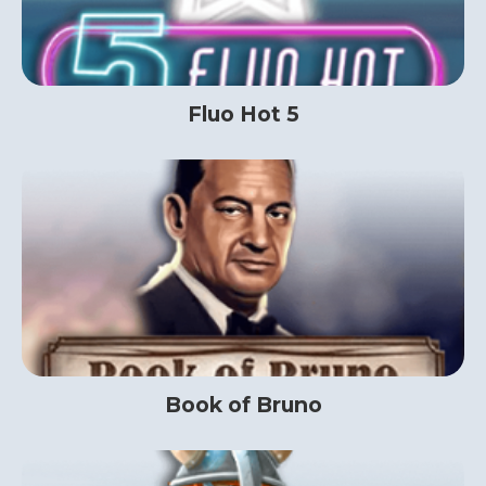
Fluo Hot 5
Book of Bruno