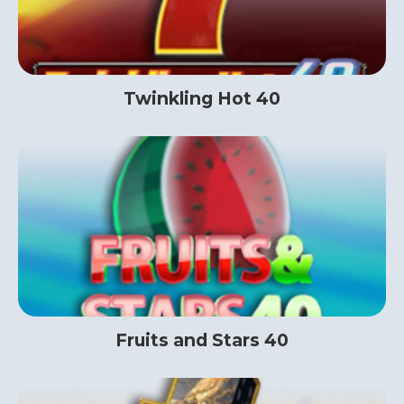
Twinkling Hot 40
Fruits and Stars 40