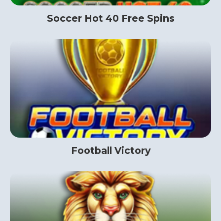
Soccer Hot 40 Free Spins
Football Victory