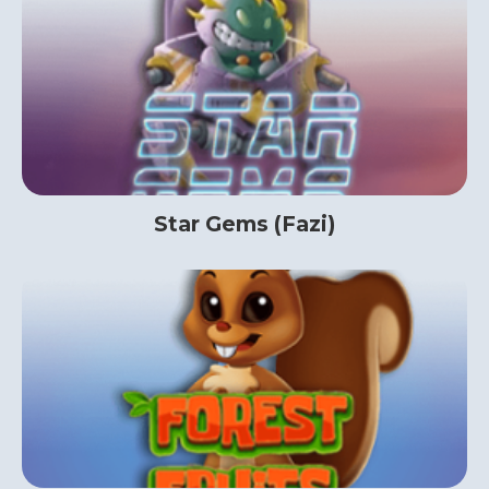
Star Gems (Fazi)