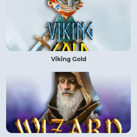
Viking Gold