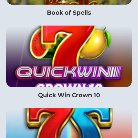
Book of Spells
Quick Win Crown 10