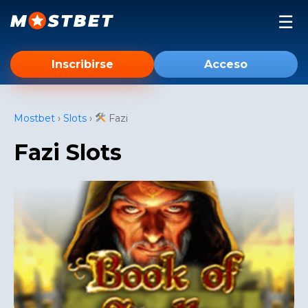
Mostbet
Inscribirse
Acceso
Tragamonedas
Cuenta
Aviator
Mostbet
›
Slots
›
Fazi
Instrucción
Fazi Slots
Espejo
android
iOS
PC
Primo