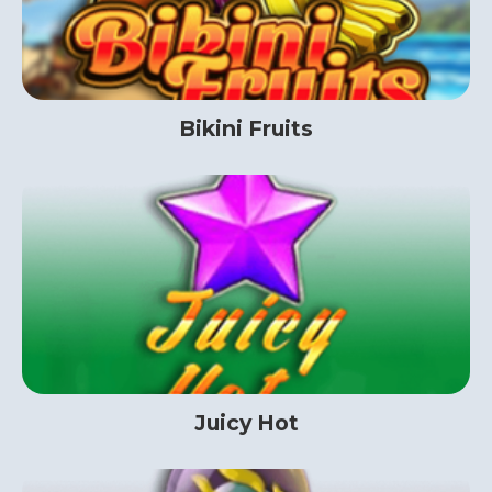
Bikini Fruits
Juicy Hot