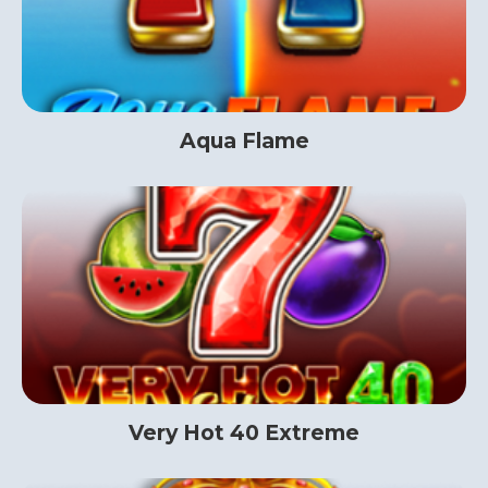
Aqua Flame
Very Hot 40 Extreme