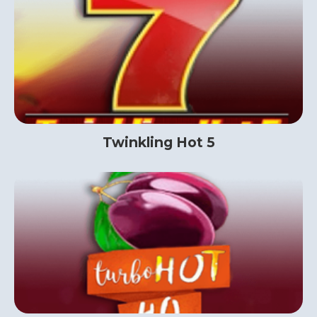
Twinkling Hot 5