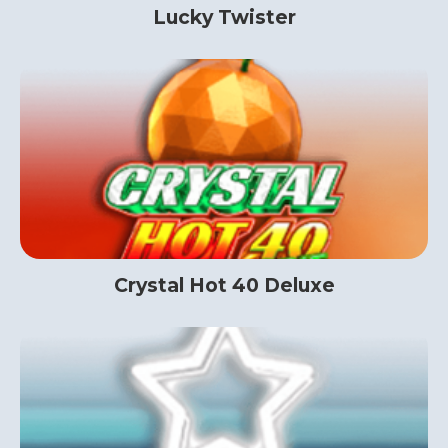
Lucky Twister
Crystal Hot 40 Deluxe