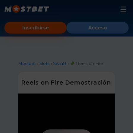
Mostbet
Inscribirse
Acceso
Tragamonedas
Cuenta
Aviator
Instrucción
Mostbet
›
Slots
›
Swintt
›
Reels on Fire
Espejo
android
Reels on Fire Demostración
iOS
PC
Primo