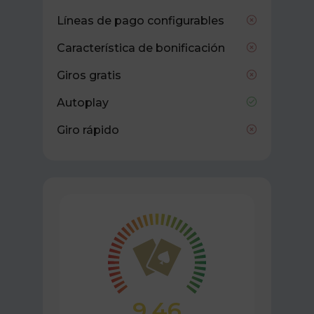
Líneas de pago configurables
Característica de bonificación
Giros gratis
Autoplay
Giro rápido
9.46