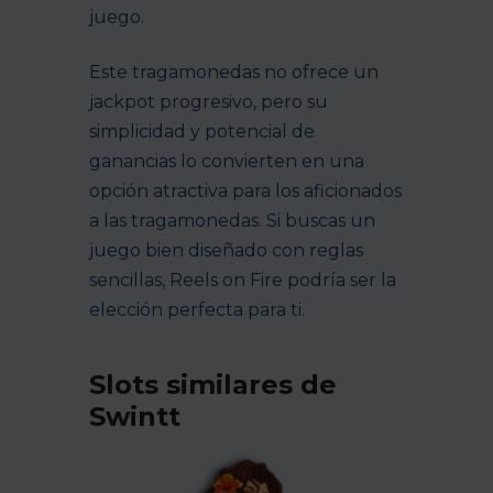
juego.
Este tragamonedas no ofrece un
jackpot progresivo, pero su
simplicidad y potencial de
ganancias lo convierten en una
opción atractiva para los aficionados
a las tragamonedas. Si buscas un
juego bien diseñado con reglas
sencillas, Reels on Fire podría ser la
elección perfecta para ti.
Slots similares de
Swintt