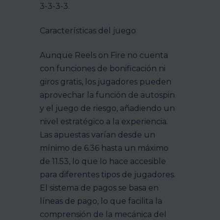
3-3-3-3.
Características del juego
Aunque Reels on Fire no cuenta
con funciones de bonificación ni
giros gratis, los jugadores pueden
aprovechar la función de autospin
y el juego de riesgo, añadiendo un
nivel estratégico a la experiencia.
Las apuestas varían desde un
mínimo de 6.36 hasta un máximo
de 11.53, lo que lo hace accesible
para diferentes tipos de jugadores.
El sistema de pagos se basa en
líneas de pago, lo que facilita la
comprensión de la mecánica del