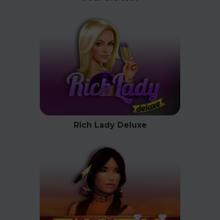
Rich Lady Deluxe