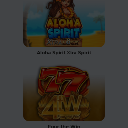
Aloha Spirit Xtra Spirit
Four the Win