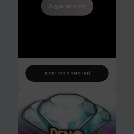
Jugar ahora
Jugar con dinero real