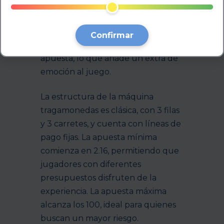
en una opción atractiva para los
jugadores que buscan ganancias
significativas. El premio máximo en
Confirmar
Reno 7s es de 10.97 veces la
apuesta, lo que añade un extra de
emoción al juego.
La estructura de la máquina
tragamonedas es clásica, con 3 filas
y 3 carretes, y cuenta con líneas de
pago fijas. La apuesta mínima
comienza en 2.16, permitiendo que
jugadores con diferentes
presupuestos disfruten de la
experiencia. La apuesta máxima
alcanza los 100, ideal para quienes
buscan un mayor riesgo.