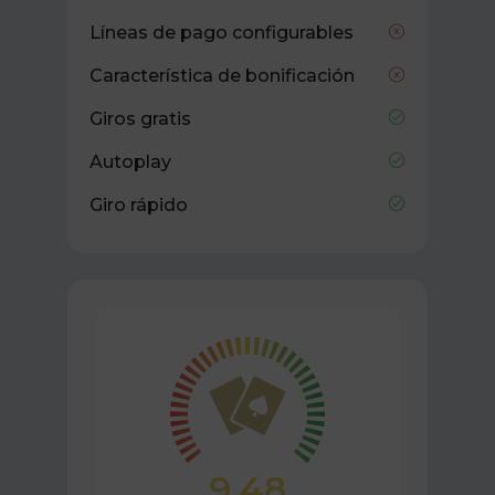
Líneas de pago configurables
Característica de bonificación
Giros gratis
Autoplay
Giro rápido
9.48