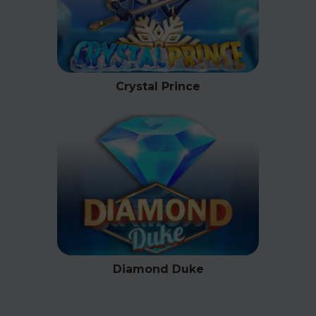
Crystal Prince
Diamond Duke