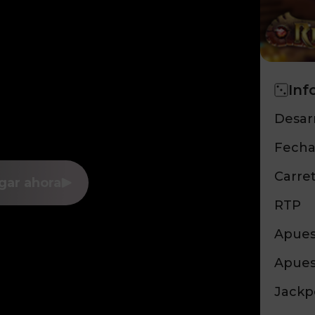
s
r
Inf
Desar
Fecha
Carre
gar ahora
RTP
Apues
Apues
Jackp