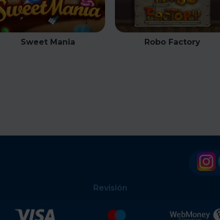
Sweet Mania
Robo Factory
Revisión