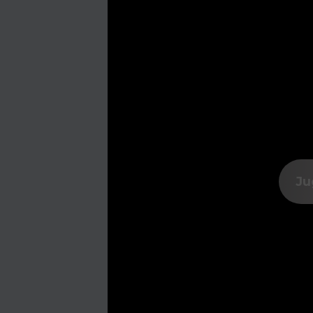
c
t
Ju