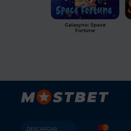
Galaxyno: Space
Fortune
DESCARGAR