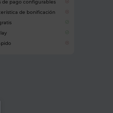
s de pago configurables
erística de bonificación
gratis
lay
ápido