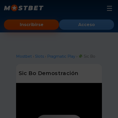
Mostbet
Inscribirse
Acceso
Tragamonedas
Cuenta
Aviator
Instrucción
Mostbet
›
Slots
›
Pragmatic Play
›
Sic Bo
Espejo
android
Sic Bo Demostración
iOS
PC
Primo