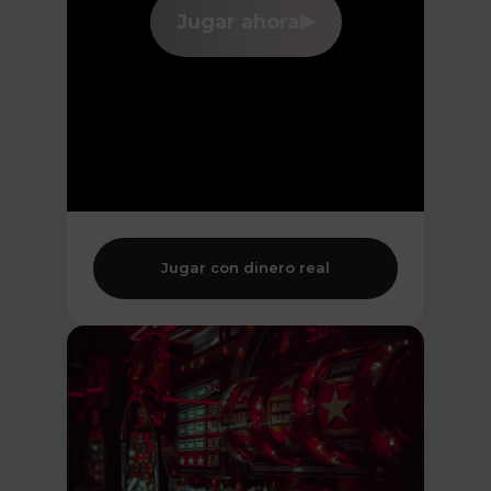
Jugar ahora
Jugar con dinero real