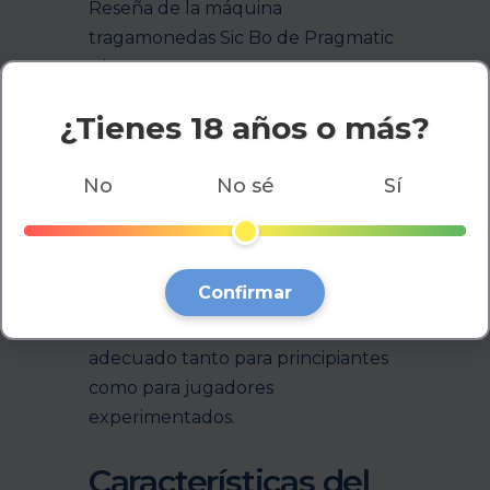
Reseña de la máquina
tragamonedas Sic Bo de Pragmatic
Play
¿Tienes 18 años o más?
Sic Bo es un emocionante juego de
azar diseñado por Pragmatic Play,
que ofrece a los jugadores una
No
No sé
Sí
experiencia única con un estilo
retro. Con un RTP (retorno al
jugador) de 2.03 y la posibilidad de
Confirmar
realizar apuestas que oscilan entre
1.96 y 1000, este tragamonedas es
adecuado tanto para principiantes
como para jugadores
experimentados.
Características del