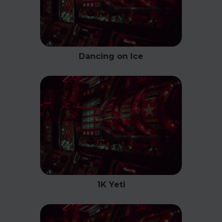
Dancing on Ice
1K Yeti