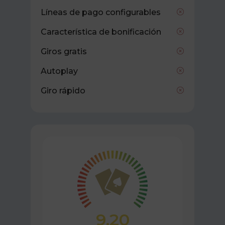
Líneas de pago configurables
Característica de bonificación
Giros gratis
Autoplay
Giro rápido
9.20