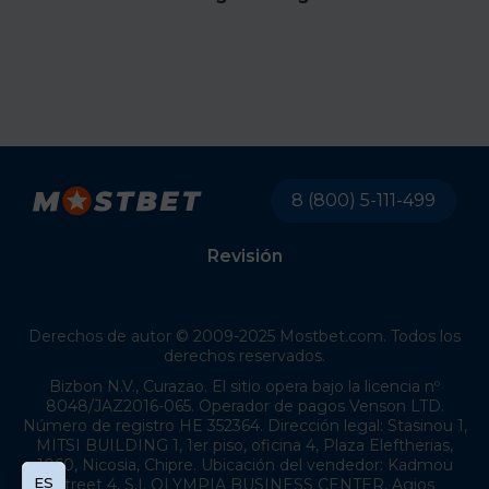
8 (800) 5-111-499
Revisión
Derechos de autor © 2009-2025 Mostbet.com. Todos los
derechos reservados.
Bizbon N.V., Curazao. El sitio opera bajo la licencia nº
8048/JAZ2016-065. Operador de pagos Venson LTD.
Número de registro HE 352364. Dirección legal: Stasinou 1,
MITSI BUILDING 1, 1er piso, oficina 4, Plaza Eleftherias,
1060, Nicosia, Chipre. Ubicación del vendedor: Kadmou
ES
Street 4, S.I. OLYMPIA BUSINESS CENTER, Agios