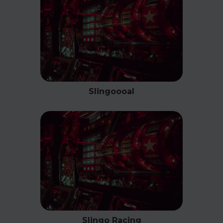
Slingoooal
Slingo Racing