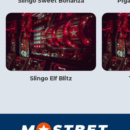
Slingo Sweet Bonanza
Piga
Slingo Elf Blitz