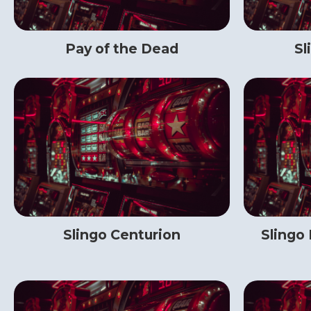
Pay of the Dead
Sl
Slingo Centurion
Slingo