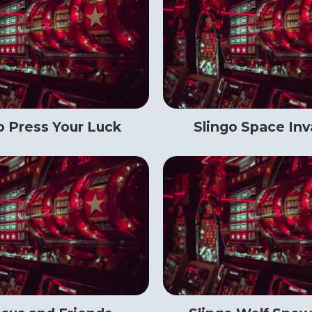
o Press Your Luck
Slingo Space In