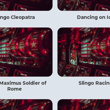
cs
tr
ingo Cleopatra
Dancing on I
 Maximus Soldier of
Slingo Raci
Rome