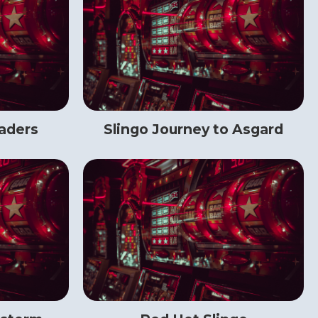
vaders
Slingo Journey to Asgard