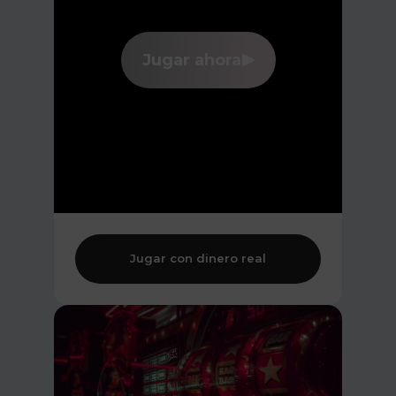
Jugar ahora
Jugar con dinero real