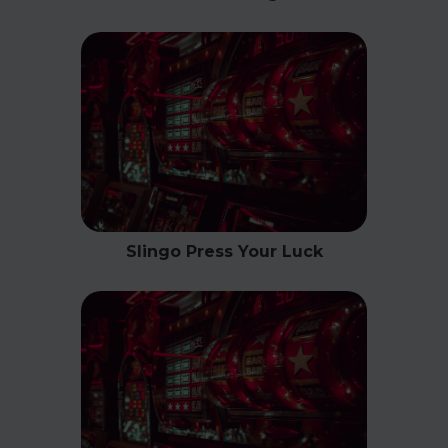
Slingo Press Your Luck