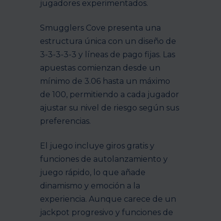
jugadores experimentados.
Smugglers Cove presenta una
estructura única con un diseño de
3-3-3-3-3 y líneas de pago fijas. Las
apuestas comienzan desde un
mínimo de 3.06 hasta un máximo
de 100, permitiendo a cada jugador
ajustar su nivel de riesgo según sus
preferencias.
El juego incluye giros gratis y
funciones de autolanzamiento y
juego rápido, lo que añade
dinamismo y emoción a la
experiencia. Aunque carece de un
jackpot progresivo y funciones de