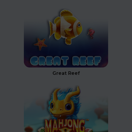
Great Reef