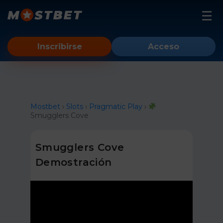
Mostbet
Inscribirse
Acceso
Tragamonedas
Cuenta
Aviator
Instrucción
Mostbet
›
Slots
›
Pragmatic Play
›
Smugglers Cove
Espejo
android
Smugglers Cove
iOS
Demostración
PC
Primo