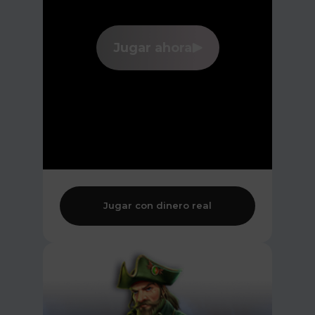
Jugar ahora
Jugar con dinero real