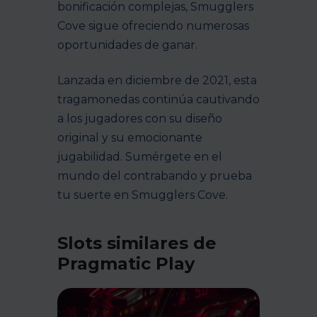
bonificación complejas, Smugglers
Cove sigue ofreciendo numerosas
oportunidades de ganar.
Lanzada en diciembre de 2021, esta
tragamonedas continúa cautivando
a los jugadores con su diseño
original y su emocionante
jugabilidad. Sumérgete en el
mundo del contrabando y prueba
tu suerte en Smugglers Cove.
Slots similares de
Pragmatic Play