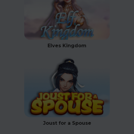
Elves Kingdom
Joust for a Spouse