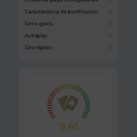
Característica de bonificación
Giros gratis
Autoplay
Giro rápido
9.41