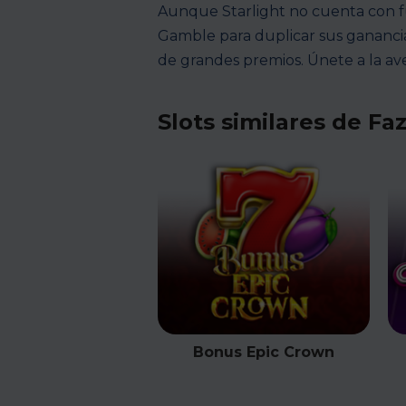
Aunque Starlight no cuenta con fu
Gamble para duplicar sus ganancia
de grandes premios. Únete a la av
Slots similares de Faz
Bonus Epic Crown