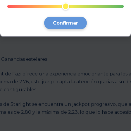
Confirmar
 Ganancias estelares
 de Fazi ofrece una experiencia emocionante para los am
ma de 2.76, este juego capta la atención gracias a su din
o configurables.
das de Starlight se encuentra un jackpot progresivo, qu
ma es de 2.80 y la máxima de 2.23, lo que lo hace accesi