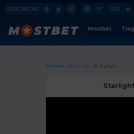
DESCARGAR
13:11
es
Mostbet
Tra
r
u
u
p
Mostbet
›
Slots
›
Fazi
›
Starlight
p
b
Starligh
f
n
h
a