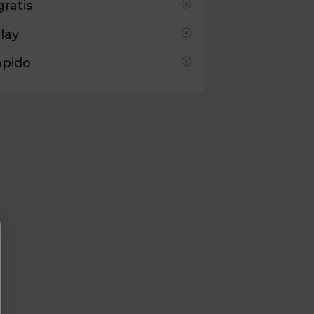
gratis
lay
ápido