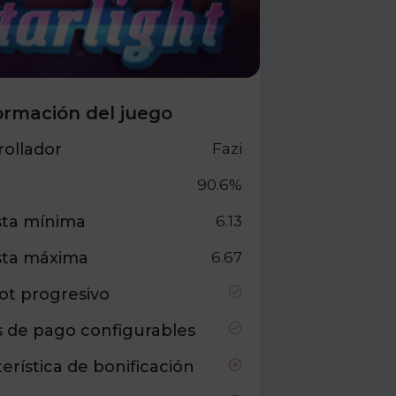
ormación del juego
rollador
Fazi
90.6%
ta mínima
6.13
ta máxima
6.67
ot progresivo
s de pago configurables
erística de bonificación