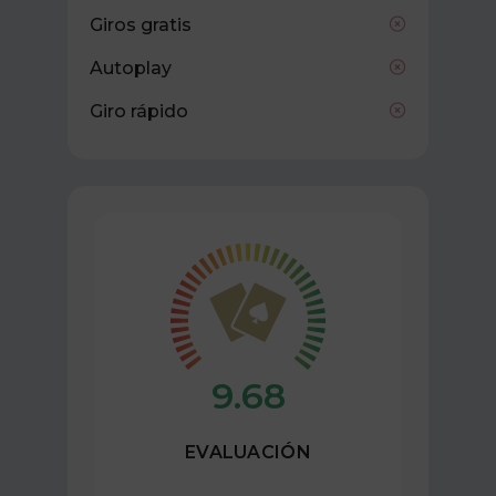
Giros gratis
Autoplay
Giro rápido
9.68
EVALUACIÓN