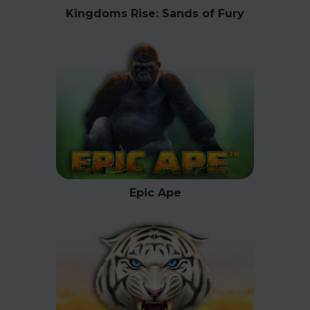
Kingdoms Rise: Sands of Fury
Epic Ape