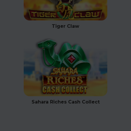
Tiger Claw
Sahara Riches Cash Collect