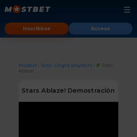
Mostbet
Inscribirse
Acceso
Tragamonedas
Cuenta
Aviator
Instrucción
Mostbet
›
Slots
›
Origins (playtech)
›
Stars
Ablaze!
Espejo
android
Stars Ablaze! Demostración
iOS
PC
Primo