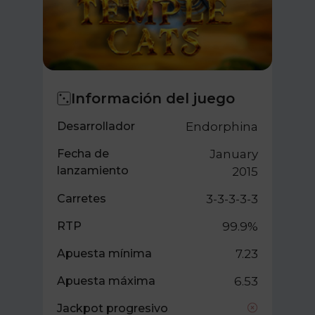
Información del juego
Desarrollador
Endorphina
Fecha de
January
lanzamiento
2015
Carretes
3-3-3-3-3
RTP
99.9%
Apuesta mínima
7.23
Apuesta máxima
6.53
Jackpot progresivo