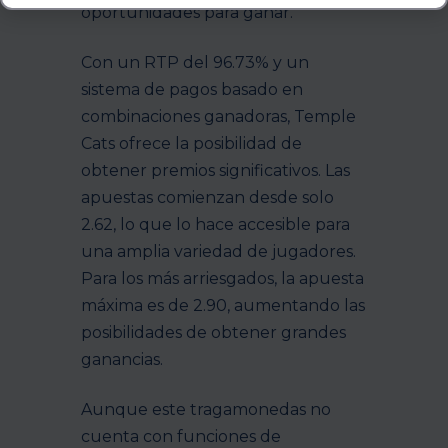
oportunidades para ganar.
Con un RTP del 96.73% y un
sistema de pagos basado en
combinaciones ganadoras, Temple
Cats ofrece la posibilidad de
obtener premios significativos. Las
apuestas comienzan desde solo
2.62, lo que lo hace accesible para
una amplia variedad de jugadores.
Para los más arriesgados, la apuesta
máxima es de 2.90, aumentando las
posibilidades de obtener grandes
ganancias.
Aunque este tragamonedas no
cuenta con funciones de