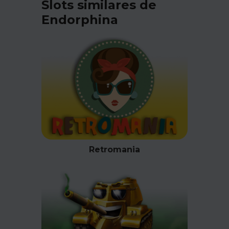
Slots similares de
Endorphina
Retromania