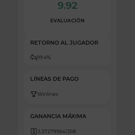
9.92
EVALUACIÓN
RETORNO AL JUGADOR
99.4%
LÍNEAS DE PAGO
Winlines
GANANCIA MÁXIMA
3.372799641358