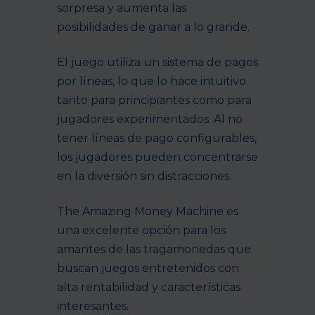
sorpresa y aumenta las
posibilidades de ganar a lo grande.
El juego utiliza un sistema de pagos
por líneas, lo que lo hace intuitivo
tanto para principiantes como para
jugadores experimentados. Al no
tener líneas de pago configurables,
los jugadores pueden concentrarse
en la diversión sin distracciones.
The Amazing Money Machine es
una excelente opción para los
amantes de las tragamonedas que
buscan juegos entretenidos con
alta rentabilidad y características
interesantes.