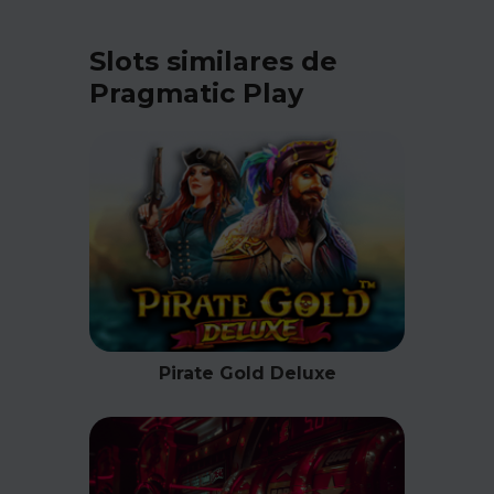
Slots similares de
Pragmatic Play
Pirate Gold Deluxe