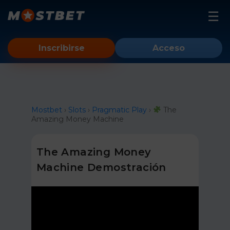
Mostbet
Inscribirse
Acceso
Tragamonedas
Cuenta
Aviator
Instrucción
Mostbet
›
Slots
›
Pragmatic Play
›
The
Amazing Money Machine
Espejo
android
The Amazing Money
iOS
Machine Demostración
PC
Primo