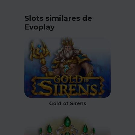
Slots similares de
Evoplay
Gold of Sirens