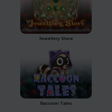
Jewellery Store
Raccoon Tales