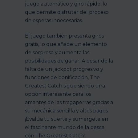
juego automático y giro rápido, lo
que permite disfrutar del proceso
sin esperas innecesarias.
El juego también presenta giros
gratis, lo que añade un elemento
de sorpresa y aumenta las
posibilidades de ganar. A pesar de la
falta de un jackpot progresivo y
funciones de bonificación, The
Greatest Catch sigue siendo una
opción interesante para los
amantes de las tragaperras gracias a
su mecánica sencilla y altos pagos.
¡Evalúa tu suerte y sumérgete en
el fascinante mundo de la pesca
con The Greatest Catch!