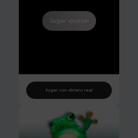
Jugar ahora
Jugar con dinero real