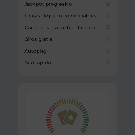
Jackpot progresivo
Líneas de pago configurables
Característica de bonificación
Giros gratis
Autoplay
Giro rápido