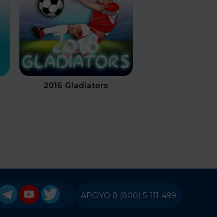
2016 Gladiators
APOYO
8 (800) 5-111-499