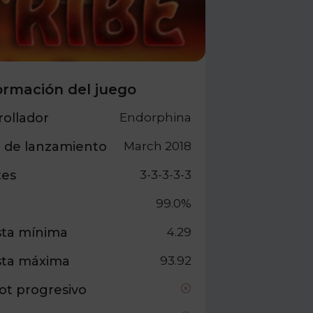
ormación del juego
rollador
Endorphina
 de lanzamiento
March 2018
tes
3-3-3-3-3
99.0%
ta mínima
4.29
ta máxima
93.92
ot progresivo