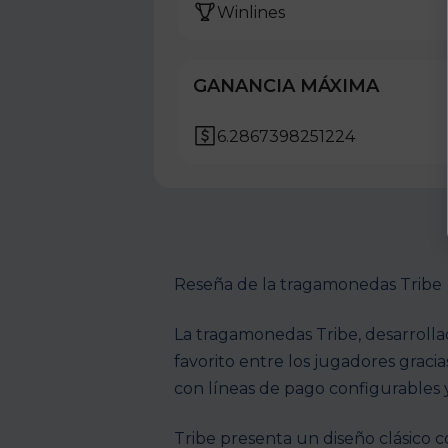
Winlines
GANANCIA MÁXIMA
6.2867398251224
Reseña de la tragamonedas Tribe
La tragamonedas Tribe, desarroll
favorito entre los jugadores graci
con líneas de pago configurables y 
Tribe presenta un diseño clásico c