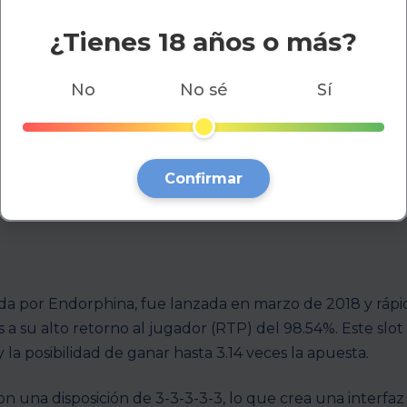
9.74
¿Tienes 18 años o más?
EVALUACIÓN
No
No sé
Sí
Confirmar
ada por Endorphina, fue lanzada en marzo de 2018 y rápi
as a su alto retorno al jugador (RTP) del 98.54%. Este sl
la posibilidad de ganar hasta 3.14 veces la apuesta.
on una disposición de 3-3-3-3-3, lo que crea una interfaz 