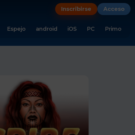
Inscribirse
Acceso
Espejo
android
iOS
PC
Primo