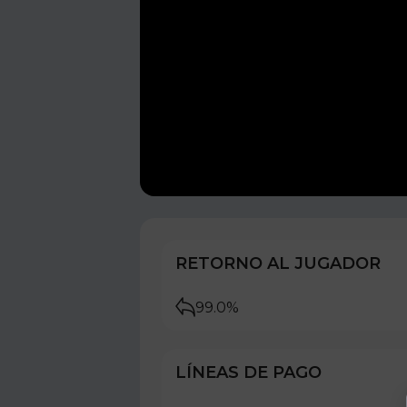
RETORNO AL JUGADOR
99.0%
LÍNEAS DE PAGO