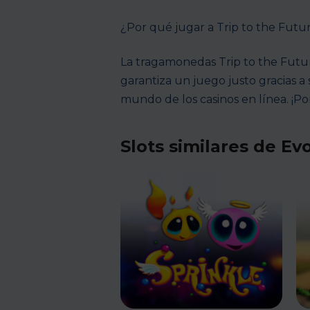
¿Por qué jugar a Trip to the Futu
La tragamonedas Trip to the Futur
garantiza un juego justo gracias 
mundo de los casinos en línea. ¡P
Slots similares de Ev