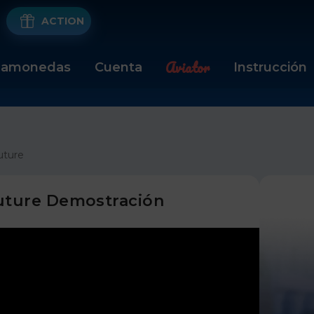
ACTION
Mostbet
Aviator
gamonedas
Cuenta
Instrucción
ru
Tragamonedas
uk
Cuenta
Aviator
uk
pt
Instrucción
uture
pl
Espejo
android
bn
Future Demostración
iOS
fr
PC
no
Primo
hu
ar