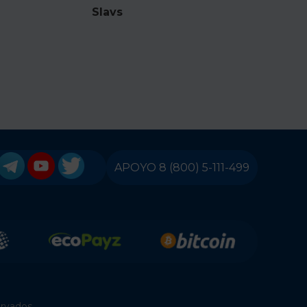
Slavs
APOYO
8 (800) 5-111-499
rvados.