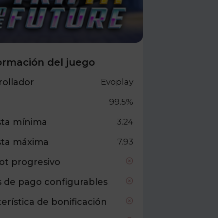
ormación del juego
rollador
Evoplay
99.5%
ta mínima
3.24
ta máxima
7.93
ot progresivo
s de pago configurables
erística de bonificación