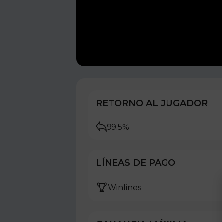
RETORNO AL JUGADOR
99.5%
LÍNEAS DE PAGO
Winlines