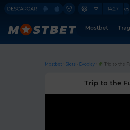
DESCARGAR
14:27
es
Mostbet
Tra
Mostbet
›
Slots
›
Evoplay
›
Trip to the F
Trip to the 