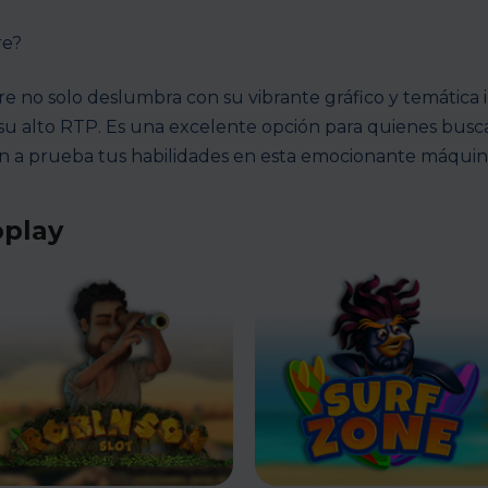
re?
e no solo deslumbra con su vibrante gráfico y temática 
a su alto RTP. Es una excelente opción para quienes bus
on a prueba tus habilidades en esta emocionante máquina
oplay