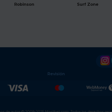
Robinson
Surf Zone
Revisión
os de autor © 2009-2025 Mostbet.com. Todos los derechos rese