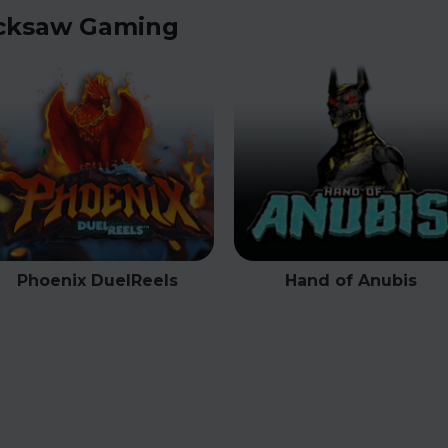
Hacksaw Gaming
Phoenix DuelReels
Hand of Anubis