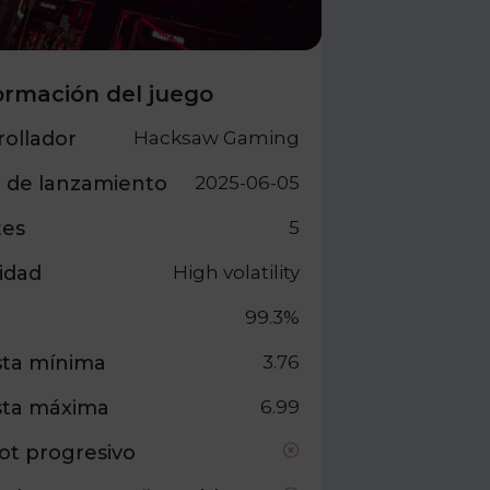
ormación del juego
rollador
Hacksaw Gaming
 de lanzamiento
2025-06-05
tes
5
lidad
High volatility
99.3%
ta mínima
3.76
ta máxima
6.99
ot progresivo