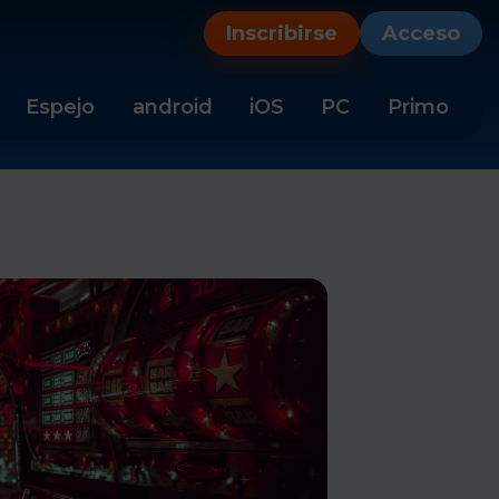
Inscribirse
Acceso
Espejo
android
iOS
PC
Primo