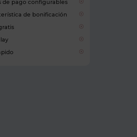
s de pago configurables
erística de bonificación
gratis
lay
ápido