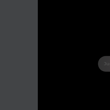
c
t
Ju