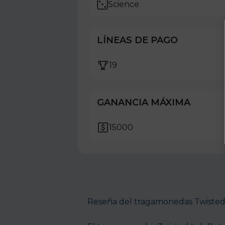
Science
LÍNEAS DE PAGO
19
GANANCIA MÁXIMA
15000
Reseña del tragamonedas Twisted