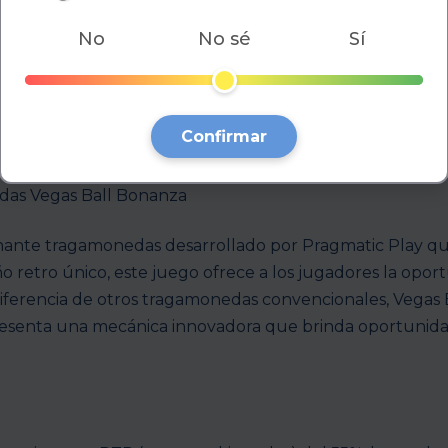
No
No sé
Sí
Confirmar
das Vegas Ball Bonanza
ante tragamonedas desarrollado por Pragmatic Play qu
 retro único, este juego ofrece a los jugadores la oport
 diferencia de otros tragamonedas convencionales, Vega
 presenta una mecánica innovadora que brinda oportuni