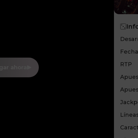
cs
tr
Inf
Desar
Fecha
RTP
gar ahora
Apues
Apues
Jackp
Línea
Caract