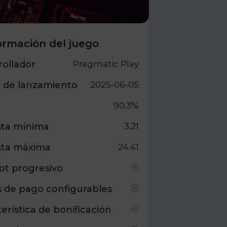
ormación del juego
rollador
Pragmatic Play
 de lanzamiento
2025-06-05
90.3%
ta mínima
3.21
ta máxima
24.41
ot progresivo
s de pago configurables
erística de bonificación