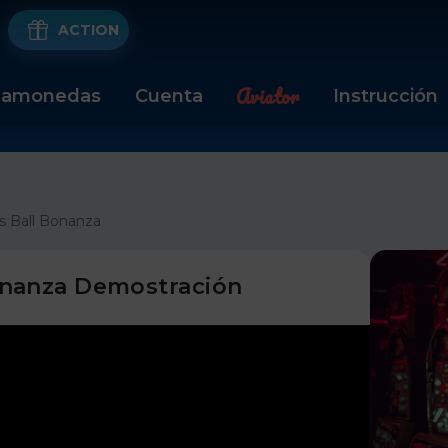
ACTION
Mostbet
Aviator
gamonedas
Cuenta
Instrucción
ru
Tragamonedas
uk
Cuenta
Aviator
uk
pt
Instrucción
 Ball Bonanza
pl
Espejo
android
bn
onanza Demostración
iOS
fr
PC
no
Primo
hu
ar