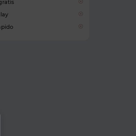
gratis
lay
ápido