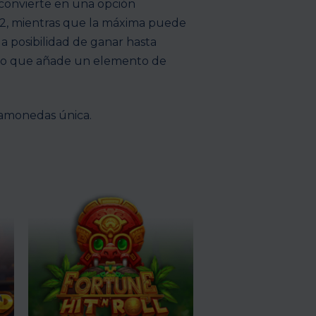
 convierte en una opción
.02, mientras que la máxima puede
la posibilidad de ganar hasta
 lo que añade un elemento de
amonedas única.