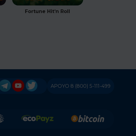
Fortune Hit’n Roll
APOYO
8 (800) 5-111-499