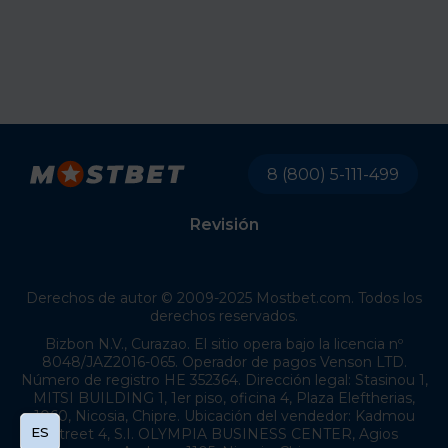
8 (800) 5-111-499
Revisión
Derechos de autor © 2009-2025 Mostbet.com. Todos los
derechos reservados.
Bizbon N.V., Curazao. El sitio opera bajo la licencia nº
8048/JAZ2016-065. Operador de pagos Venson LTD.
Número de registro HE 352364. Dirección legal: Stasinou 1,
MITSI BUILDING 1, 1er piso, oficina 4, Plaza Eleftherias,
1060, Nicosia, Chipre. Ubicación del vendedor: Kadmou
ES
Street 4, S.I. OLYMPIA BUSINESS CENTER, Agios