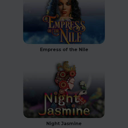
Empress of the Nile
Night Jasmine