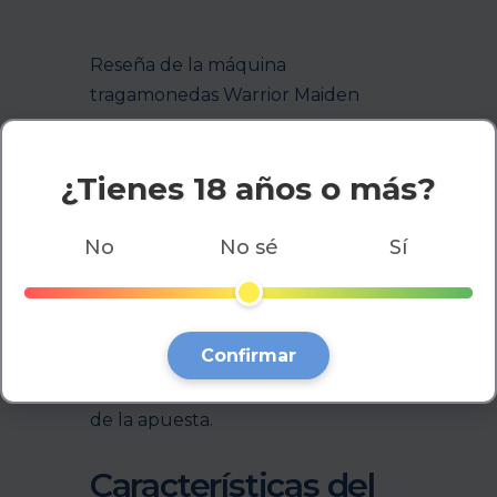
Reseña de la máquina
tragamonedas Warrior Maiden
La máquina tragamonedas Warrior
¿Tienes 18 años o más?
Maiden, desarrollada por High 5
Games, ofrece a los jugadores una
emocionante aventura en un
No
No sé
Sí
mundo de fantasía. Con un RTP
(retorno al jugador) del 94.80%,
este tragamonedas garantiza un
Confirmar
proceso de juego interesante con
la posibilidad de ganar hasta 1.95x
de la apuesta.
Características del