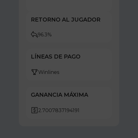
RETORNO AL JUGADOR
96.3%
LÍNEAS DE PAGO
Winlines
GANANCIA MÁXIMA
2.7007837194191