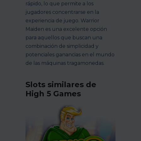
rápido, lo que permite a los
jugadores concentrarse en la
experiencia de juego. Warrior
Maiden es una excelente opción
para aquellos que buscan una
combinación de simplicidad y
potenciales ganancias en el mundo
de las máquinas tragamonedas.
Slots similares de
High 5 Games