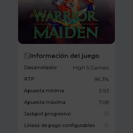
Información del juego
Desarrollador
High 5 Games
RTP
96.3%
Apuesta mínima
5.93
Apuesta máxima
7.08
Jackpot progresivo
Líneas de pago configurables