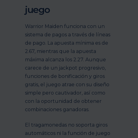
juego
Warrior Maiden funciona con un
sistema de pagos a través de líneas
de pago. La apuesta mínima es de
2.67, mientras que la apuesta
máxima alcanza los 2.27. Aunque
carece de un jackpot progresivo,
funciones de bonificación y giros
gratis, el juego atrae con su diseño
simple pero cautivador, así como
con la oportunidad de obtener
combinaciones ganadoras.
El tragamonedas no soporta giros
automáticos ni la función de juego