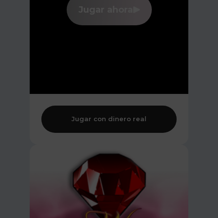
Jugar ahora
Jugar con dinero real