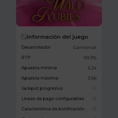
Información del juego
Desarrollador
Gamomat
RTP
99.3%
Apuesta mínima
5.24
Apuesta máxima
3.96
Jackpot progresivo
Líneas de pago configurables
Característica de bonificación