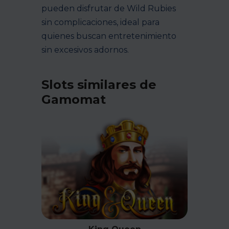
pueden disfrutar de Wild Rubies
sin complicaciones, ideal para
quienes buscan entretenimiento
sin excesivos adornos.
Slots similares de
Gamomat