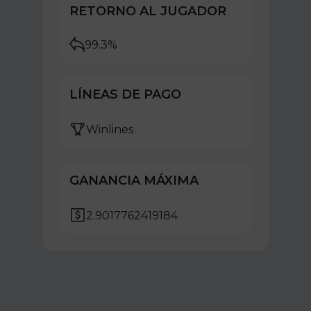
RETORNO AL JUGADOR
99.3%
LÍNEAS DE PAGO
Winlines
GANANCIA MÁXIMA
2.9017762419184