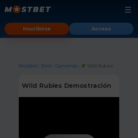
Mostbet
Inscribirse
Acceso
Tragamonedas
Cuenta
Aviator
Instrucción
Mostbet
›
Slots
›
Gamomat
›
Wild Rubies
Espejo
android
Wild Rubies Demostración
iOS
PC
Primo