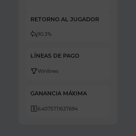
RETORNO AL JUGADOR
90.3%
LÍNEAS DE PAGO
Winlines
GANANCIA MÁXIMA
6.4075711637694