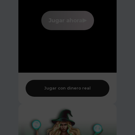
Jugar ahora
Jugar con dinero real