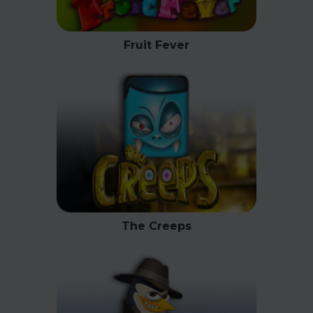
Fruit Fever
The Creeps