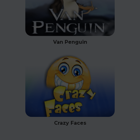
Van Penguin
Crazy Faces