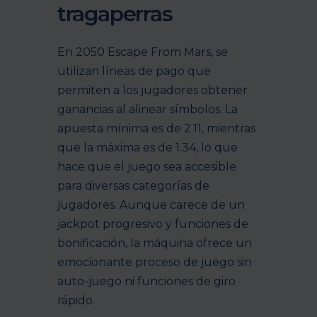
tragaperras
En 2050 Escape From Mars, se
utilizan líneas de pago que
permiten a los jugadores obtener
ganancias al alinear símbolos. La
apuesta mínima es de 2.11, mientras
que la máxima es de 1.34, lo que
hace que el juego sea accesible
para diversas categorías de
jugadores. Aunque carece de un
jackpot progresivo y funciones de
bonificación, la máquina ofrece un
emocionante proceso de juego sin
auto-juego ni funciones de giro
rápido.