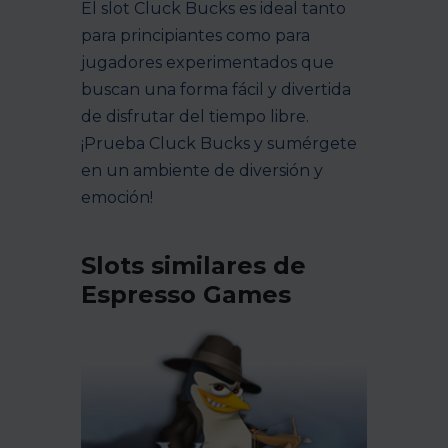
El slot Cluck Bucks es ideal tanto
para principiantes como para
jugadores experimentados que
buscan una forma fácil y divertida
de disfrutar del tiempo libre.
¡Prueba Cluck Bucks y sumérgete
en un ambiente de diversión y
emoción!
Slots similares de
Espresso Games