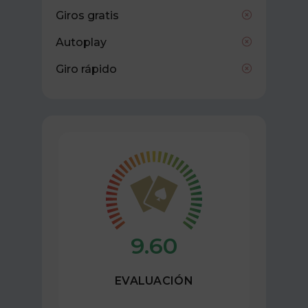
Giros gratis
Autoplay
Giro rápido
9.60
EVALUACIÓN