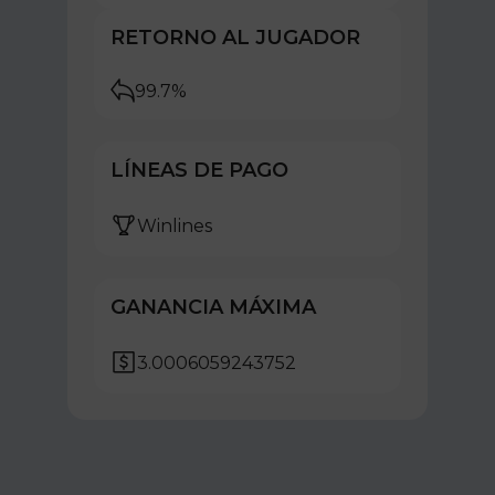
RETORNO AL JUGADOR
99.7%
LÍNEAS DE PAGO
Winlines
GANANCIA MÁXIMA
3.0006059243752