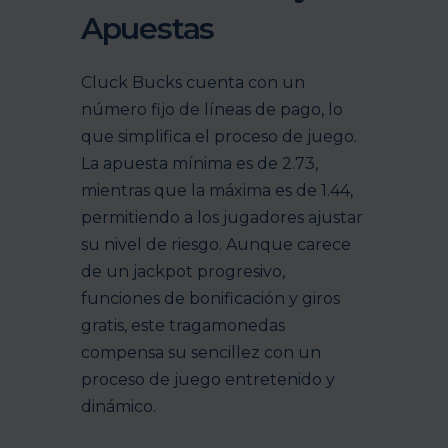
Apuestas
Cluck Bucks cuenta con un
número fijo de líneas de pago, lo
que simplifica el proceso de juego.
La apuesta mínima es de 2.73,
mientras que la máxima es de 1.44,
permitiendo a los jugadores ajustar
su nivel de riesgo. Aunque carece
de un jackpot progresivo,
funciones de bonificación y giros
gratis, este tragamonedas
compensa su sencillez con un
proceso de juego entretenido y
dinámico.