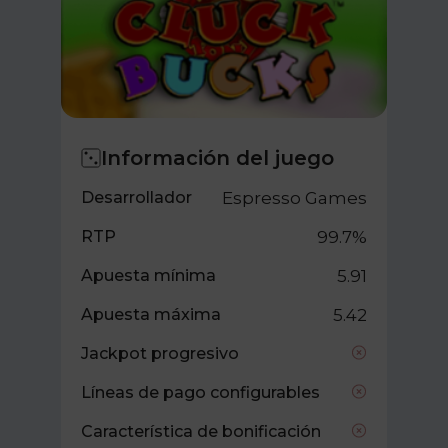
Información del juego
Desarrollador
Espresso Games
RTP
99.7%
Apuesta mínima
5.91
Apuesta máxima
5.42
Jackpot progresivo
Líneas de pago configurables
Característica de bonificación